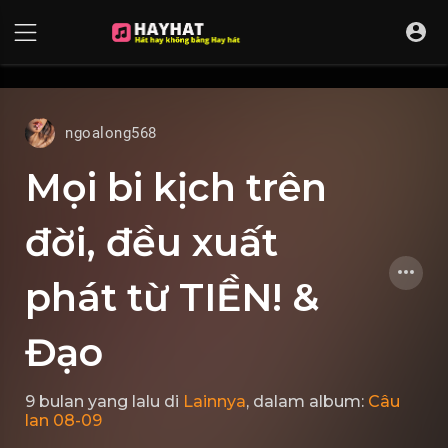
UA-68595121-17
ngoalong568
Mọi bi kịch trên
đời, đều xuất
phát từ TIỀN! &
Đạo
9 bulan yang lalu
di
Lainnya
, dalam album:
Câu
lan 08-09