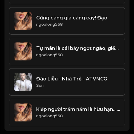
Gừng càng già càng cay! Đạo
ngoalong568
Tự mãn là cái bẫy ngọt ngào, giết chết tài năng trong im lặng! Đạo
ngoalong568
Đào Liễu - Nhà Trẻ - ATVNCG
Suri
Kiếp người trăm năm là hữu hạn... Quá khứ đã qua, một đi không trở lại! & Đạo
ngoalong568