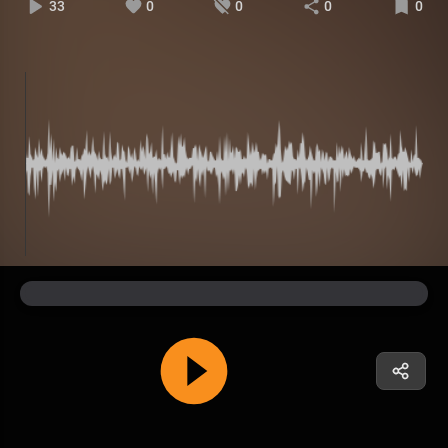
33
0
0
0
0