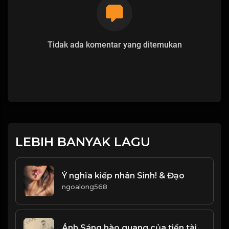
Tidak ada komentar yang ditemukan
LEBIH BANYAK LAGU
Ý nghĩa kiếp nhân Sinh! & Đạo
ngoalong568
Ánh Sáng hào quang của tiền tài danh lợi, quả là thứ ánh sáng coa sức hút ma mị! & Đạo