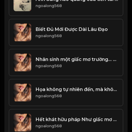
ngoalong568
Biết Đủ Mới Được Dài Lâu Đạo
ngoalong568
Nhân sinh một giấc mơ trường... Ai đã tỉnh, ai người còn mê! Đạo
ngoalong568
Họa không tự nhiên đến, mà không có lý do... Phúc không tự nhiên đến, một cách tình cờ ! & Đạo
ngoalong568
Hết khát hữu pháp Như giấc mơ hão huyền...! Đạo
ngoalong568