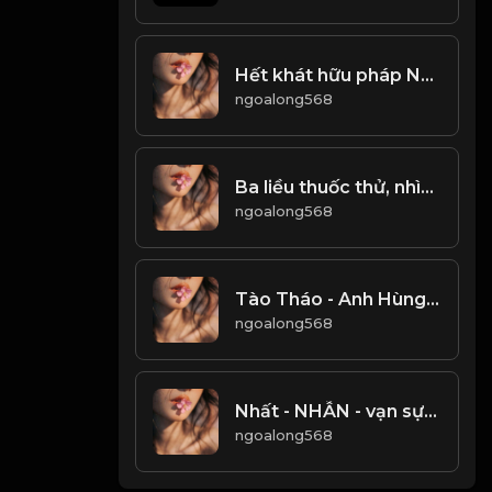
Hết khát hữu pháp Như giấc mơ hão huyền...! Đạo
ngoalong568
Ba liều thuốc thử, nhìn rõ lòng người! & Đạo
ngoalong568
Tào Tháo - Anh Hùng Hay Gian Hùng! & Đạo
ngoalong568
Nhất - NHẪN - vạn sự thành công Việc nhỏ không mang lại, bắt đầu sự việc lớn Đạo
ngoalong568