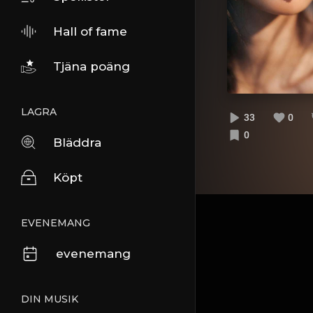
Hall of fame
Tjäna poäng
LAGRA
33
0
0
Bläddra
Köpt
EVENEMANG
evenemang
DIN MUSIK