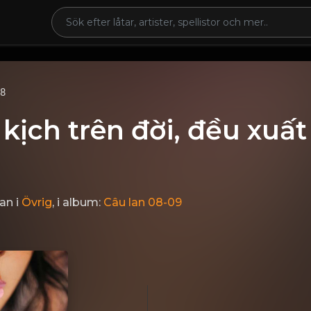
68
 kịch trên đời, đều xuất
dan
i
Övrig
, i album:
Câu lan 08-09