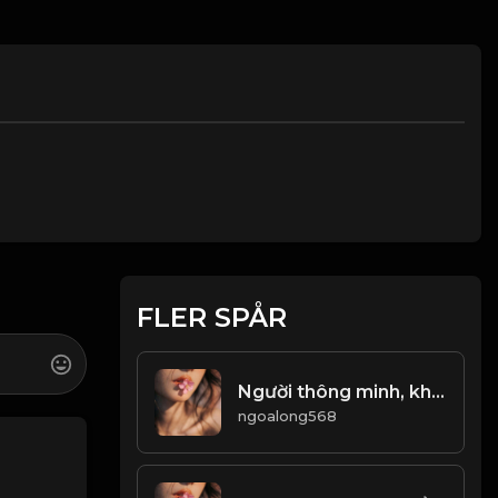
FLER SPÅR
Người thông minh, không thể chết trong tính chất xấu này! Đạo
ngoalong568