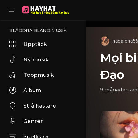
UA-68595121-17
BLÄDDRA BLAND MUSIK
ngoalong5
Upptäck
Mọi bi
Ny musik
Đạo
Toppmusik
9 månader se
Album
Strålkastare
Genrer
Spellistor