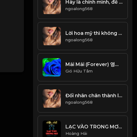
Hãy là chính mình, để yêu và ghét được tự do! & Đạo
ngoalong568
Lời hoa mỹ thì không thật, lời thật thì khó nghe! & Đạo
ngoalong568
Mãi Mãi (Forever) 영원히사랑해 - Lam Trường (안재욱) Beat Chuẩn_1766654396787
Gió Hữu Tâm
Đối nhân chân thành lịch sự, xử lý ẩn mình Khiêm hạ! Đạo
ngoalong568
LẠC VÀO TRONG MƠ - Simon C x Wuy - NHẠC CHILL HOT TIKTOK
Hoàng Hải