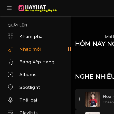
UA-68595121-17
QUẨY LÊN
Khám phá
Mới 
HÔM NAY N
Nhạc mới
Bảng Xếp Hạng
Albums
NGHE NHIỀ
Spotlight
Hoa 
1
Thể loại
Thean
Playlists