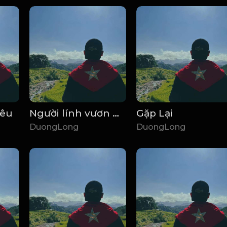
yêu
Người lính vươn lên
Gặp Lại
DuongLong
DuongLong