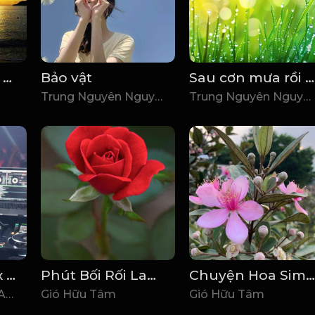
Nhỏ Ơi - Chí Tài Full Beat Tưởng Nhớ Danh Hài Chí Tài_1782008672743
Bảo vật
Sau cơn mưa rồi trời lại sáng
Trung Nguyên Nguyễn
Trung Nguyên Nguyễn
Độc Tấu - Yamix Hầu Ca DJ Producer Tuấn Anh 95 Vina House (Remix 2026)
Phút Bối Rối Lam Trường_1768203785385
Chuyện Hoa Sim - Đan Nguyên_1768202360495
DJ Producer Tuấn Anh 95 Remix
Gió Hữu Tâm
Gió Hữu Tâm