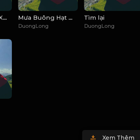
Khúc Hành Ca Xanh
Mưa Buông Hạt Nhớ
Tìm lại
DuongLong
DuongLong
Xem Thêm