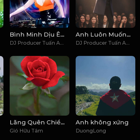
Bình Minh Dịu Êm - Xuân Mai DJ Poducer Tuấn Anh 95 Vina House (Remix 2026)
Anh Luôn Muốn Trân Thành Tử Tế Và Tôn Trọng Em Thật Nhiều
DJ Producer Tuấn Anh 95 Remix
DJ Producer Tuấn Anh 95 Remix
Lãng Quên Chiều Thu (Tui Hát) 周華健_1767946641396
Anh không xứng
Gió Hữu Tâm
DuongLong