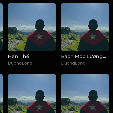
Hẹn Thề
Bạch Mộc Lương Tử
DuongLong
DuongLong