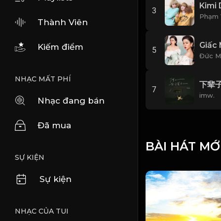
3
Phạm 
Thành Viên
Giấc 
Kiếm điểm
5
Đức 
NHẠC MẤT PHÍ
下辈子
7
imw.
Nhạc đang bán
Đã mua
BÀI HÁT MỚ
SỰ KIỆN
Sự kiện
NHẠC CỦA TUI