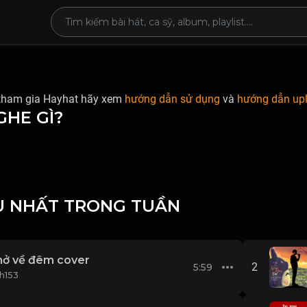
tham gia Hayhat hãy xem
hướng dẫn sử dụng
và
hướng dẫn up
GHE GÌ?
U NHẤT TRONG TUẦN
nở về đêm cover
2
5:59
h153