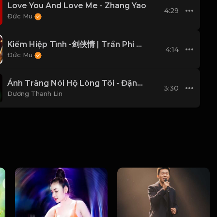
Love You And Love Me - Zhang Yao
4:29
Đức Mu
Kiếm Hiệp Tình -剑侠情 | Trần Phi Bình
4:14
Đức Mu
Ánh Trăng Nói Hộ Lòng Tôi - Đặng Lệ Quân
3:30
Dương Thanh Lin