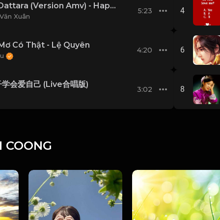
Kimi Dattara (Version Amv) - Happy Birthday
4
5:23
Văn Xuân
Mơ Có Thật - Lệ Quyên
6
4:20
Mu
学会爱自己 (Live合唱版)
8
3:02
I COONG