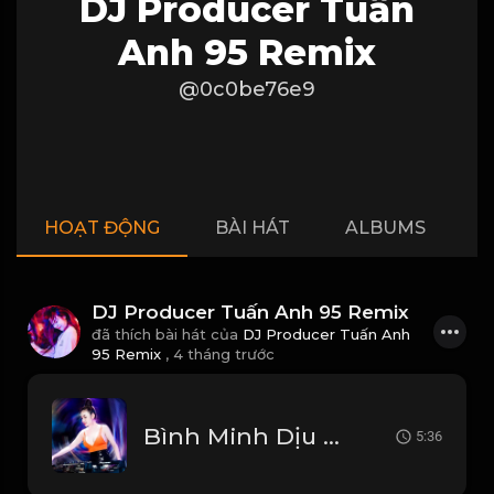
DJ Producer Tuấn
Anh 95 Remix
@0c0be76e9
HOẠT ĐỘNG
BÀI HÁT
ALBUMS
P
DJ Producer Tuấn Anh 95 Remix
đã thích bài hát của
DJ Producer Tuấn Anh
95 Remix
,
4 tháng trước
Bình Minh Dịu Êm - Xuân Mai DJ Poducer Tuấn Anh 95 Vina House (Remix 2026)
5:36