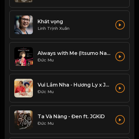
Khát vọng
Linh Trịnh Xuân
Always with Me (Itsumo Nando Demo)
Đức Mu
Vui Lắm Nha - Hương Ly x Jombie
Đức Mu
Ta Và Nàng - Đen ft. JGKiD
Đức Mu