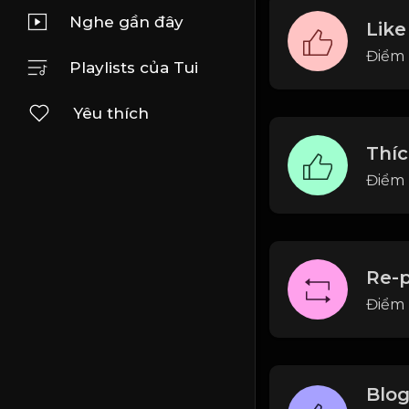
Nghe gần đây
Like
Điểm 
Playlists của Tui
Yêu thích
Thíc
Điểm 
Re-p
Điểm 
Blo