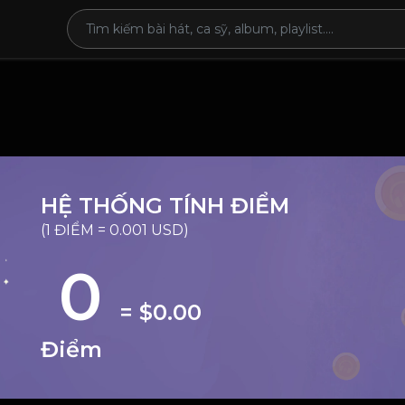
HỆ THỐNG TÍNH ĐIỂM
(1 ĐIỂM = 0.001 USD)
0
= $0.00
Điểm