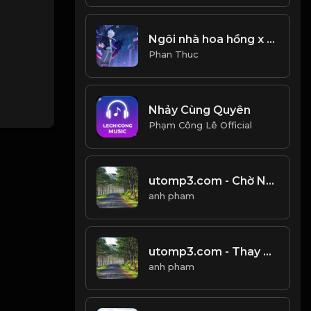
Ngôi nhà hoa hồng x gặp em lần cuối remix
Phan Thuc
Nhảy Cùng Quyên
Phạm Công Lê Official
utomp3.com - Chờ Ngày Mưa Tan Noo Phước ThịnhOfficial Lyrics VideoMưa
anh pham
utomp3.com - Thay Tôi Yêu Cô Ấy Thanh Hưng Lucy Remix Người Ấy Vì Thương Tôi Chờ Đợi Tôi Cũng Lâu Rồi
anh pham