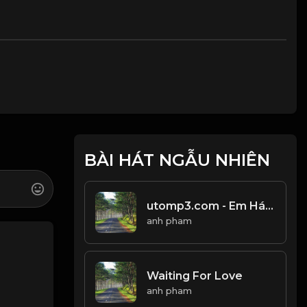
BÀI HÁT NGẪU NHIÊN
utomp3.com - Em Hát Ai Nghe OrangeCukak Remix Audio Lyrics Video
anh pham
Waiting For Love
anh pham