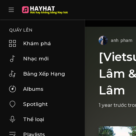
UA-68595121-17
QUẨY LÊN
anh pham
Khám phá
[Viets
Nhạc mới
Lâm &
Bảng Xếp Hạng
Lâm
Albums
Spotlight
1 year trước
tr
Thể loại
Playlists