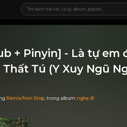
ub + Pinyin] - Là tự em 
 Thất Tú (Y Xuy Ngũ N
ong
Remix/Non Stop
, trong album:
nghe đi