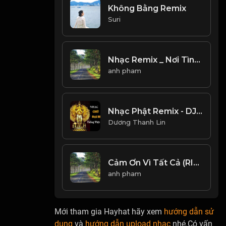
Không Bằng Remix
Suri
Nhạc Remix _ Nơi Tình Yêu Kết Thúc
anh pham
Nhạc Phật Remix - DJ O Sắn
Dương Thanh Lin
Cảm Ơn Vì Tất Cả (RIN Music Remix) - Anh Quân Idol _ Cảm Ơn Vì Ai Đó Đã Mang Đến Đây Tiếng Cười
anh pham
Mới tham gia Hayhat hãy xem
hướng dẫn sử
dụng
và
hướng dẫn upload nhạc
nhé.Có vấn