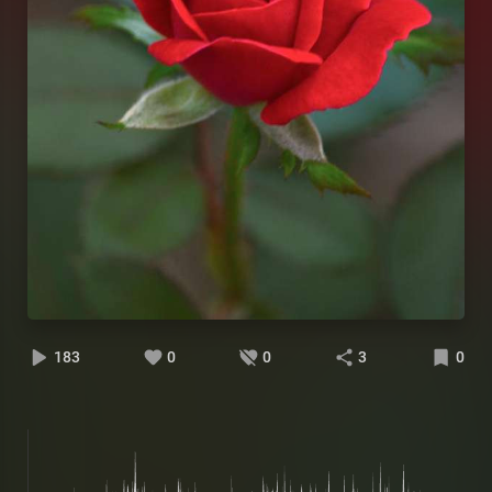
183
0
0
3
0