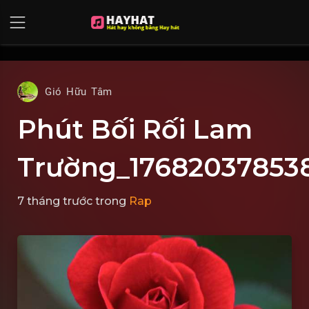
UA-68595121-17
Gió Hữu Tâm
Phút Bối Rối Lam
Trường_17682037853
7 tháng trước
trong
Rap