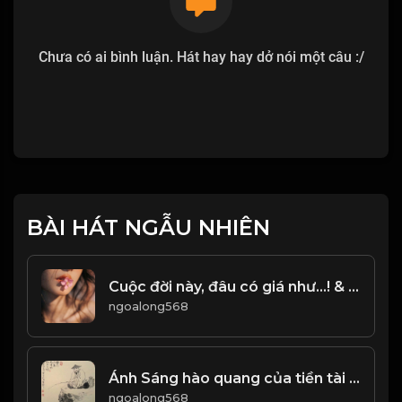
Chưa có ai bình luận. Hát hay hay dở nói một câu :/
BÀI HÁT NGẪU NHIÊN
Cuộc đời này, đâu có giá như...! & Đạo
ngoalong568
Ánh Sáng hào quang của tiền tài danh lợi, quả là thứ ánh sáng coa sức hút ma mị! & Đạo
ngoalong568