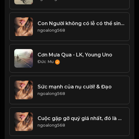
Con Người không có lễ có thể sinh tồn, hành động không có lễ có thể thành, quốc gia không có lễ có thể yên ổn! Đạo
ngoalong568
Cơn Mưa Qua - LK, Young Uno
Đức Mu
Sức mạnh của nụ cười! & Đạo
ngoalong568
Cuộc gặp gỡ quý giá nhất, đó là gặp lại chính mình ở một thời điểm nào đó trong cuộc đời! & Đạo
ngoalong568