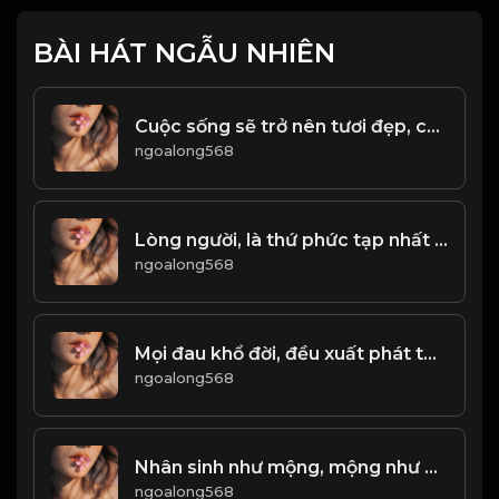
BÀI HÁT NGẪU NHIÊN
Cuộc sống sẽ trở nên tươi đẹp, chỉ bằng cách không bận tâm tới những điều không đáng! & Đạo
ngoalong568
Lòng người, là thứ phức tạp nhất trên đời! Đạo
ngoalong568
Mọi đau khổ đời, đều xuất phát từ cái tâm chật hòi...! Đạo
ngoalong568
Nhân sinh như mộng, mộng như nhân sinh! & Đạo
ngoalong568