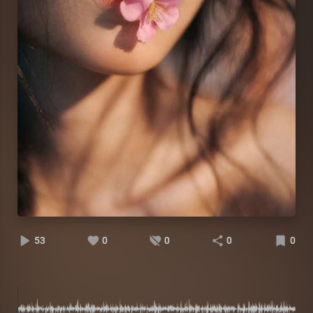
53
0
0
0
0