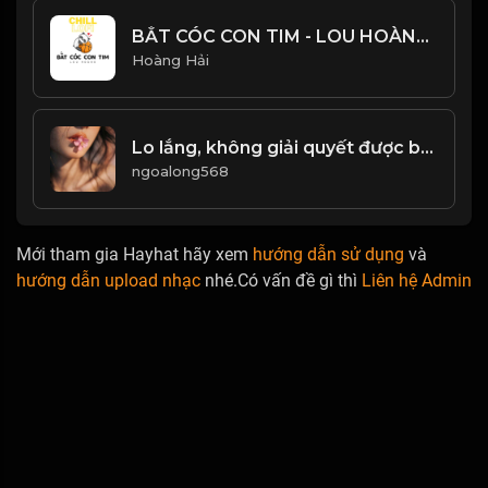
BẮT CÓC CON TIM - LOU HOÀNG - NHẠC CHILL CỰC HAY
Hoàng Hải
Lo lắng, không giải quyết được bất kỳ vấn đề nào. Không sợ mây mù che mắt, từng bước một, mở ra tương lai tươi đẹp! & Đạo
ngoalong568
Mới tham gia Hayhat hãy xem
hướng dẫn sử dụng
và
hướng dẫn upload nhạc
nhé.Có vấn đề gì thì
Liên hệ Admin