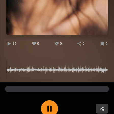
96
0
0
0
0