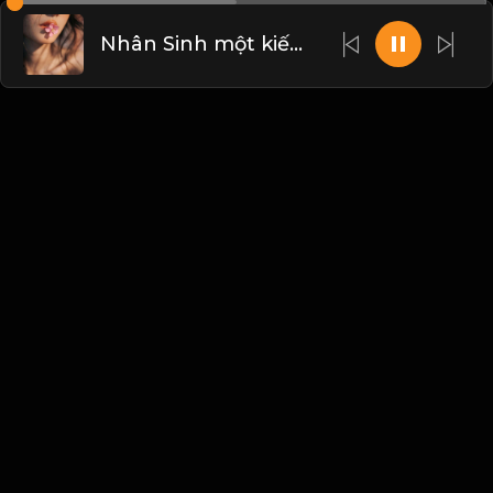
Nhân Sinh một kiếp vô thường, tất cả tiền tài danh vọng phú quý, chỉ là bọt nước và cái bóng! & Đạo
Liên hệ Admin
Vietnam
Blogs
•
Bản quyền
•
Giới thiệu
•
Điều khoản
•
Liên
hệ
•
Quy định
•
Faqs
•
Thêm
© 2026 Hayhat.Net