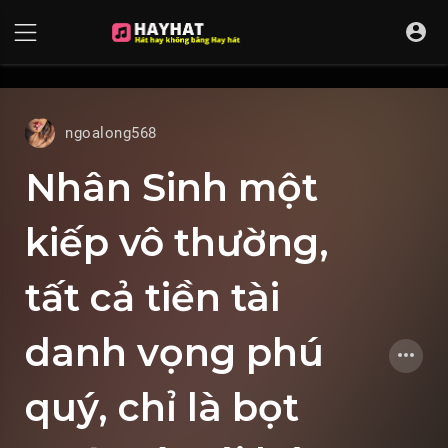
UA-68595121-17
ngoalong568
Nhân Sinh một
kiếp vô thường,
tất cả tiền tài
danh vọng phú
quý, chỉ là bọt