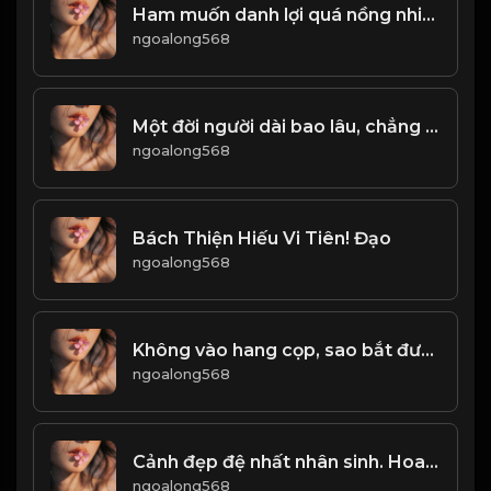
Ham muốn danh lợi quá nồng nhiệt, sẽ rơi vào chỗ chết! & Đạo
ngoalong568
Một đời người dài bao lâu, chẳng ai có thể dự tính được. Kiếp này vinh hay nhục, chẳng ai nắm chắc được! & Đạo
ngoalong568
Bách Thiện Hiếu Vi Tiên! Đạo
ngoalong568
Không vào hang cọp, sao bắt được cọp con! Đạo
ngoalong568
Cảnh đẹp đệ nhất nhân sinh. Hoa chưa nở hết, nguyệt chưa tròn vành! & Đạo
ngoalong568