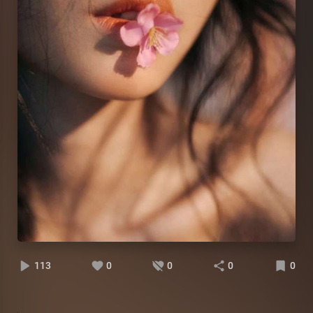
113
0
0
0
0