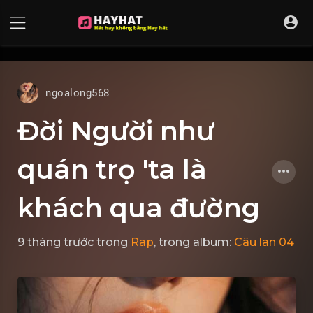
UA-68595121-17
ngoalong568
Đời Người như
quán trọ 'ta là
khách qua đường
9 tháng trước
trong
Rap
, trong album:
Câu lan 04