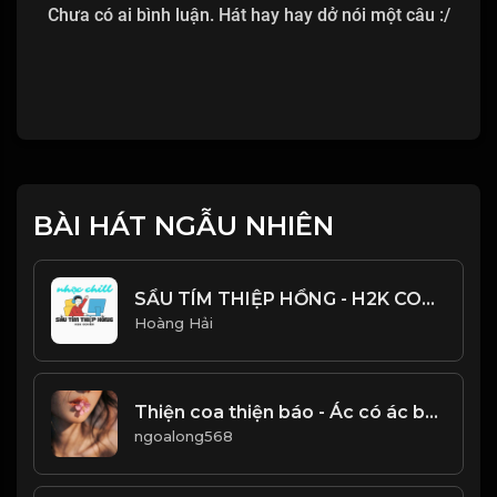
Chưa có ai bình luận. Hát hay hay dở nói một câu :/
BÀI HÁT NGẪU NHIÊN
SẦU TÍM THIỆP HỒNG - H2K COVER - HOÀI LINH & MINH KỲ - NHẠC CHILL CỰC HAY
Hoàng Hải
Thiện coa thiện báo - Ác có ác báo! & Đạo
ngoalong568