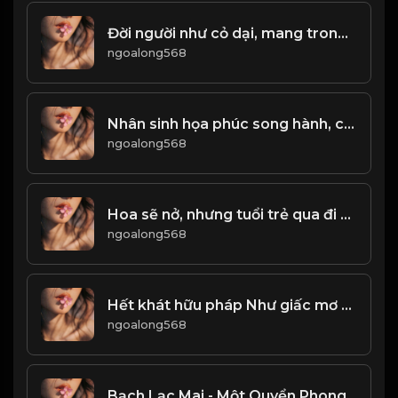
Đời người như cỏ dại, mang trong mình sức sống kiệt sức! Đạo
ngoalong568
Nhân sinh họa phúc song hành, có thể gặp trùng lặp! Đạo
ngoalong568
Hoa sẽ nở, nhưng tuổi trẻ qua đi sẽ không bao giờ quay lại! Đạo
ngoalong568
Hết khát hữu pháp Như giấc mơ hão huyền...! Đạo
ngoalong568
Bạch Lạc Mai - Một Quyển Phong Hoa Đại Đường! & Đạo