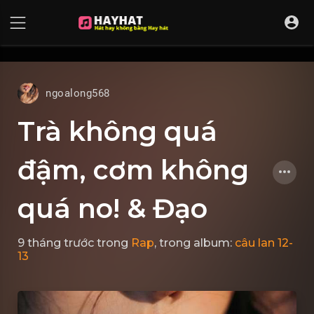
UA-68595121-17
ngoalong568
Trà không quá
đậm, cơm không
quá no! & Đạo
9 tháng trước
trong
Rap
, trong album:
câu lan 12-
13