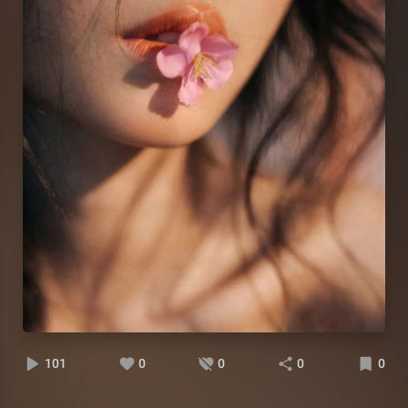
101
0
0
0
0