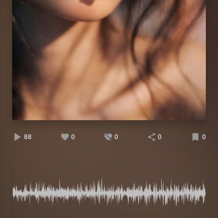
88
0
0
0
0