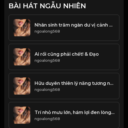
BÀI HÁT NGẪU NHIÊN
Nhân sinh trăm ngàn dư vị cảnh sắc, nhưng vẻ đẹp không dễ duy trì! Đạo
ngoalong568
Ai rồi cũng phải chết! & Đạo
ngoalong568
Hữu duyên thiên lý năng tương ngộ Vô duyên đối diện bất tương phùng! & Đạo
ngoalong568
Trí nhỏ mưu lớn, hám lợi đen lòng! & Đạo
ngoalong568