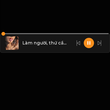
Làm người, thứ cần nỗ lực đạt được không phải năng lực hô mưa gọi gió. mà chính là mang trong mình tâm thái bình thản nhìn gió mây! & Đạo
Liên hệ Admin
Vietnam