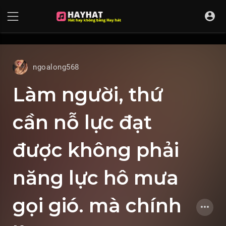
UA-68595121-17
ngoalong568
Làm người, thứ
cần nỗ lực đạt
được không phải
năng lực hô mưa
gọi gió. mà chính