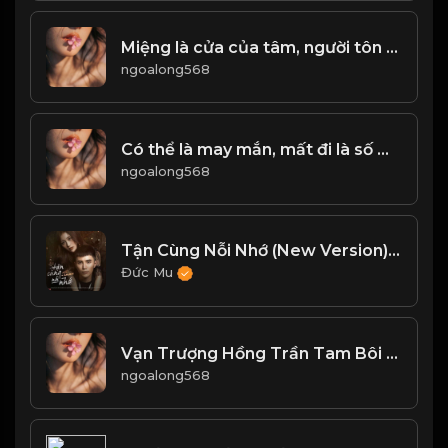
Miệng là cửa của tâm, người tôn quý ăn nói từ giá! Đại
ngoalong568
Có thể là may mắn, mất đi là số mệnh Đạo
ngoalong568
Tận Cùng Nỗi Nhớ (New Version) - Will, Han Sara
Đức Mu
Vạn Trượng Hồng Trần Tam Bôi Tửu Thiên Thu Đại Nghiệp Nhất Hồ Trà! & Đạo
ngoalong568