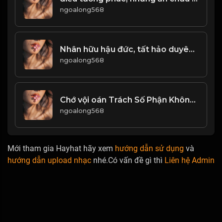
ngoalong568
Nhân hữu hậu đức, tất hảo duyên dáng! Đạo
ngoalong568
Chớ vội oán Trách Số Phận Không Công Bằng, cũng đừng oán trách cơ hội quá xa vời...! & Đạo
ngoalong568
Mới tham gia Hayhat hãy xem
hướng dẫn sử dụng
và
hướng dẫn upload nhạc
nhé.Có vấn đề gì thì
Liên hệ Admin