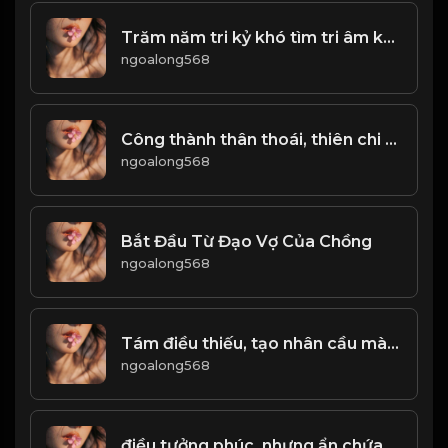
Trăm năm tri kỷ khó tìm tri âm khó gặp,bạn hiền khó quen Bất chợt mà chẳng bất ngờ,tưởng Là tình cờ,ai ngờ lại là phận duyên
ngoalong568
Công thành thân thoái, thiên chi đạo! Đạo
ngoalong568
Bắt Đầu Từ Đạo Vợ Của Chồng
ngoalong568
Tám điều thiếu, tạo nhân cầu mà không được! Đạo
ngoalong568
điều tưởng phúc, nhưng ẩn chứa đồ họa! Đạo