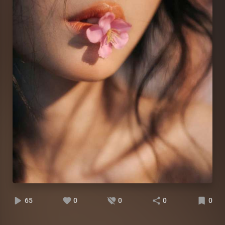
65
0
0
0
0