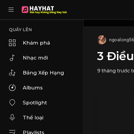
UA-68595121-17
QUẨY LÊN
ngoalong5
Khám phá
3 Điều
Nhạc mới
9 tháng trước
t
Bảng Xếp Hạng
Albums
Spotlight
Thể loại
Playlists