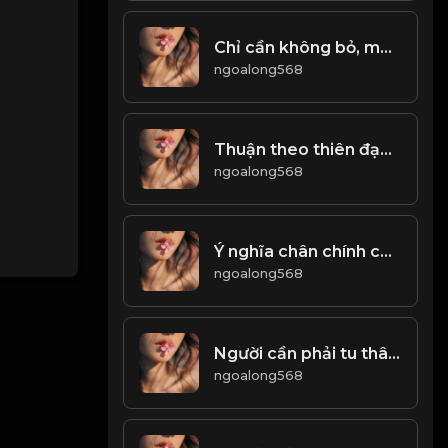
Chỉ cần không bỏ, mọi chuyện rồi sẽ ổn thôi! Đạo
ngoalong568
Thuận theo thiên đạo mà làm, thì bình an khỏe mạnh. Làm trái ngược với đạo trời, thì sẽ đưa đến tai họa! & Đạo
ngoalong568
Ý nghĩa chân chính của cuộc đời, không phải là sự phù phiếm bên ngoài. Mà chính là sự tự làm của tâm hồn! Đạo
ngoalong568
Người cần phải tu thân lập đức, lấy đức lập thân. Đạo
ngoalong568