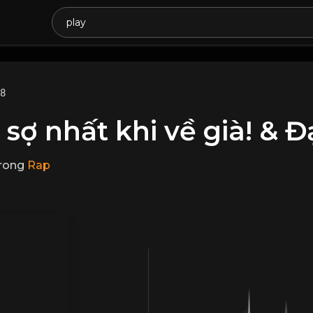
68
 sợ nhất khi về già! & Đ
rong
Rap