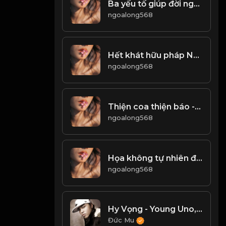
Ba yếu tố giúp đời người vươn tới đỉnh cao! & Đạo
ngoalong568
Hết khát hữu pháp Như giấc mơ hão huyền...! Đạo
ngoalong568
Thiện coa thiện báo - Ác có ác báo! & Đạo
ngoalong568
Họa không tự nhiên đến, mà không có lý do... Phúc không tự nhiên đến, một cách tình cờ ! & Đạo
ngoalong568
Hy Vọng - Young Uno, LK
Đức Mu