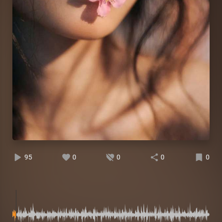
95
0
0
0
0