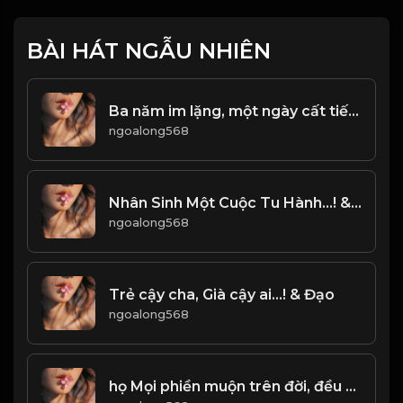
BÀI HÁT NGẪU NHIÊN
Ba năm im lặng, một ngày cất tiếng gáy kinh động cả thiên hạ & Đao
ngoalong568
Nhân Sinh Một Cuộc Tu Hành...! & ĐẠO
ngoalong568
Trẻ cậy cha, Già cậy ai...! & Đạo
ngoalong568
họ Mọi phiền muộn trên đời, đều bắt nguồn từ nội tâm. Và khi tâm đã an, thì đời ắt sẽ thuận lợi! Đạo