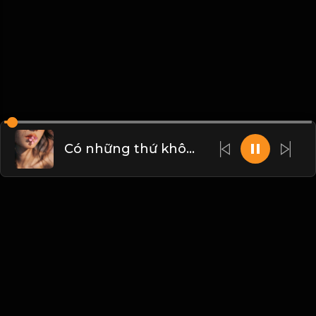
Có những thứ không thể với tới, vậy thì nhìn từ xa cũng được. Chấp nhận sự bình thường của bản thân, bởi hạnh phúc không phải là đích đến, mà chính là
Liên hệ Admin