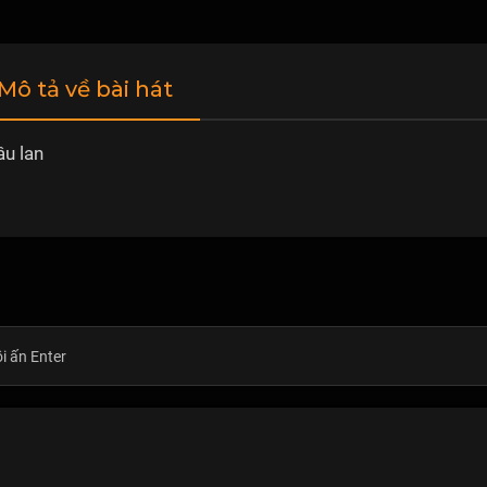
 Mô tả về bài hát
u lan