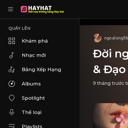
UA-68595121-17
QUẨY LÊN
ngoalong5
Khám phá
Đời ng
Nhạc mới
& Đạo
Bảng Xếp Hạng
9 tháng trước
t
Albums
Spotlight
Thể loại
Playlists