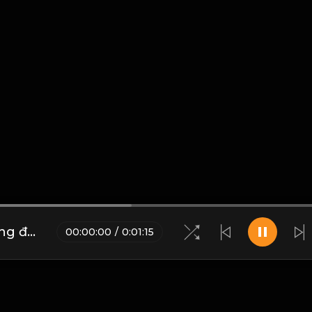
Đời người ngắn ngủi, có gì đáng để tranh đâu! & Đạo
00
:
00
:
00
/
0
:
01
:
15