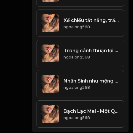
Xế chiều tắt nắng, trăng tròn lại khuyết, âu cũng là lẽ thường của thế gian &đạo
ngoalong568
Trong cảnh thuận lợi, đối xử tốt với người, gặp cảnh đối xử tốt với mình! Đạo
ngoalong568
Nhân Sinh như mộng & Đạo
ngoalong568
Bạch Lạc Mai - Một Quyển Phong Hoa Đại Đường! & Đạo
ngoalong568