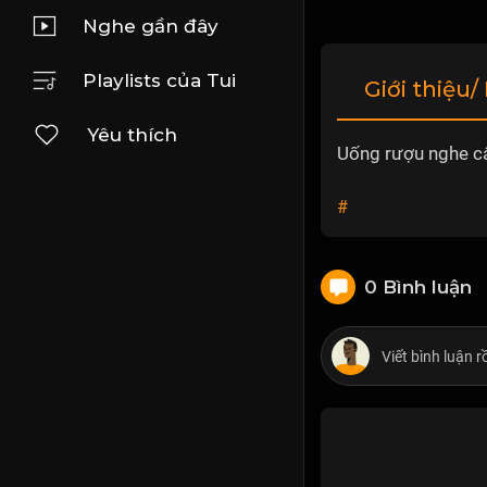
Nghe gần đây
Playlists của Tui
Giới thiệu/
Yêu thích
Uống rượu nghe câ
#
0 Bình luận