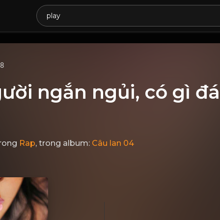
68
ười ngắn ngủi, có gì đ
rong
Rap
, trong album:
Câu lan 04