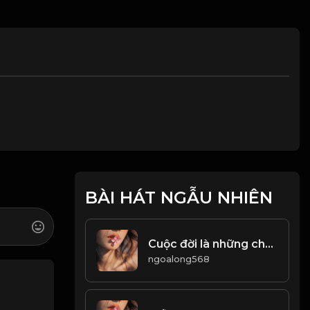
BÀI HÁT NGẪU NHIÊN
Cuộc đời là những chuyến đi, chỉ có buông bỏ mới có thể tiến xa hơn! & Đạo
ngoalong568