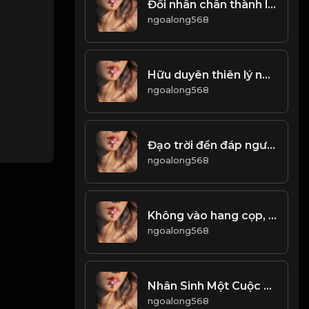
Đối nhân chân thành lịch sự, xử lý ẩn mình Khiêm hạ! Đạo
ngoalong568
Hữu duyên thiên lý năng tương ngộ Vô duyên đối diện bất tương phùng! & Đạo
ngoalong568
Đạo trời đền đáp người cần cù! & Đạo
ngoalong568
Không vào hang cọp, sao bắt được cọp con! Đạo
ngoalong568
Nhân Sinh Một Cuộc Tu Hành...! & ĐẠO
ngoalong568