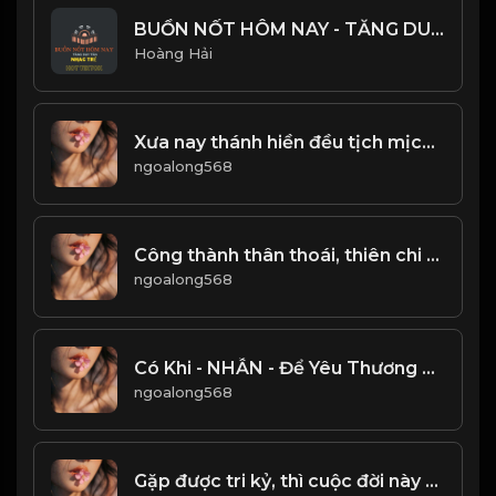
BUỒN NỐT HÔM NAY - TĂNG DUY TÂN - NHẠC TRẺ HOT TIKTOK 2022
Hoàng Hải
Xưa nay thánh hiền đều tịch mịch Chỉ phường thơ rượu thích lưu danh! Đạo
ngoalong568
Công thành thân thoái, thiên chi đạo! & Đạo
ngoalong568
Có Khi - NHẪN - Để Yêu Thương Có khi - NHẪN - Để Liệu Đường Lo Toan & Đạo
ngoalong568
Gặp được tri kỷ, thì cuộc đời này mới không ân hận! Đạo