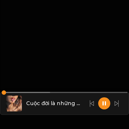
Cuộc đời là những chuyến đi, chỉ có buông bỏ mới có thể tiến xa hơn! & Đạo