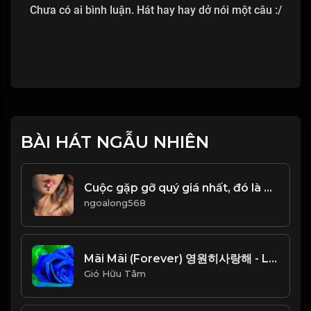
Chưa có ai bình luận. Hát hay hay dở nói một câu :/
BÀI HÁT NGẪU NHIÊN
Cuộc gặp gỡ quý giá nhất, đó là gặp lại chính mình ở một thời điểm nào đó trong cuộc đời! & Đạo
ngoalong568
Mãi Mãi (Forever) 영원히사랑해 - Lam Trường (안재욱) Beat Chuẩn_1766654396787
Gió Hữu Tâm