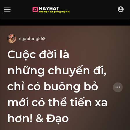
UA-68595121-17
ngoalong568
Cuộc đời là
những chuyến đi,
chỉ có buông bỏ
mới có thể tiến xa
hơn! & Đạo