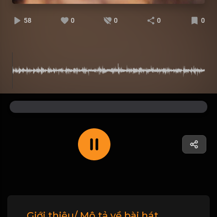
58
0
0
0
0
Giới thiệu/ Mô tả về bài hát