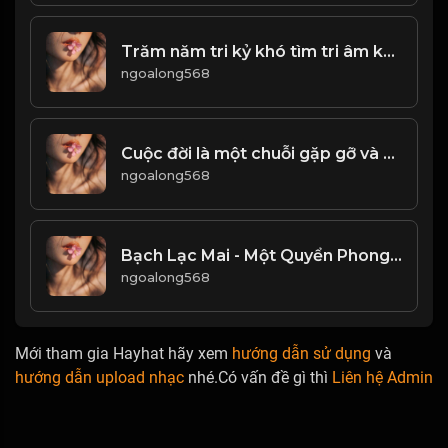
Trăm năm tri kỷ khó tìm tri âm khó gặp,bạn hiền khó quen Bất chợt mà chẳng bất ngờ,tưởng Là tình cờ,ai ngờ lại là phận duyên
ngoalong568
Cuộc đời là một chuỗi gặp gỡ và chia ly. Hoa nở rồi tàn, duyên hợp rồi tan, tất cả về với bụi thời gian! & Đạo
ngoalong568
Bạch Lạc Mai - Một Quyển Phong Hoa Đại Đường! & Đạo
ngoalong568
Mới tham gia Hayhat hãy xem
hướng dẫn sử dụng
và
hướng dẫn upload nhạc
nhé.Có vấn đề gì thì
Liên hệ Admin