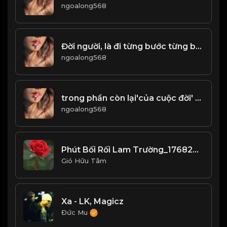
ngoalong568
Đời người, là đi từng bước từng bước và vứt bỏ từng chút từng chút...! & Đạo
ngoalong568
trong phần còn lại'của cuộc đời' bạn phải học cách'trở thành người lái xe của chính mình' để có thể Leo lái xe tự lái 'Cho co
ngoalong568
Phút Bối Rối Lam Trường_1768203785385
Gió Hữu Tâm
Xa - LK, Magicz
Đức Mu