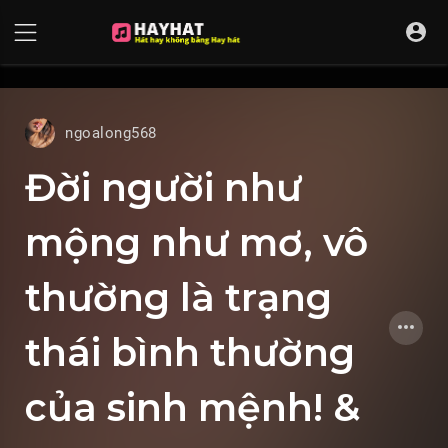
UA-68595121-17
ngoalong568
Đời người như
mộng như mơ, vô
thường là trạng
thái bình thường
của sinh mệnh! &