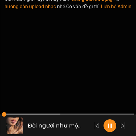
hướng dẫn upload nhạc
nhé.Có vấn đề gì thì
Liên hệ Admin
Đời người như mộng như mơ, vô thường là trạng thái bình thường của sinh mệnh! & Đạo