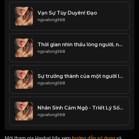
Vạn Sự Tùy Duyên! Đạo
ngoalong568
Thời gian nhìn thấu lòng người, năm tháng tỏ tường tính cách! & Đạo
ngoalong568
Sự trưởng thành của một người là chấp nhận những điều không trọn vẹn, chịu đựng được sự mất mát vô thường! & Đạo
ngoalong568
Nhân Sinh Cảm Ngộ - Triết Lý Sống & Đạo
ngoalong568
Mới tham gia Hayhat hãy xem
hướng dẫn sử dụng
và