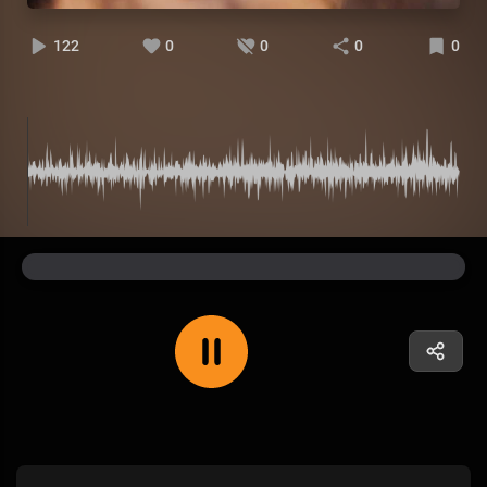
122
0
0
0
0