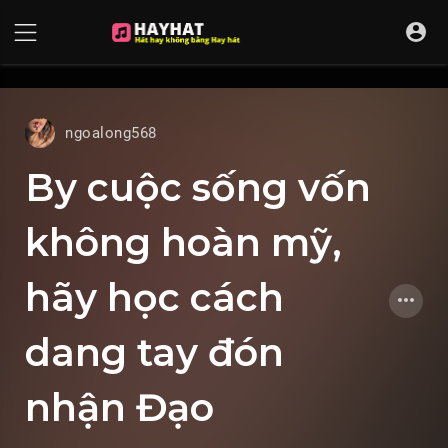
UA-68595121-17
ngoalong568
By cuộc sống vốn
không hoàn mỹ,
hãy học cách
dang tay đón
nhận Đạo