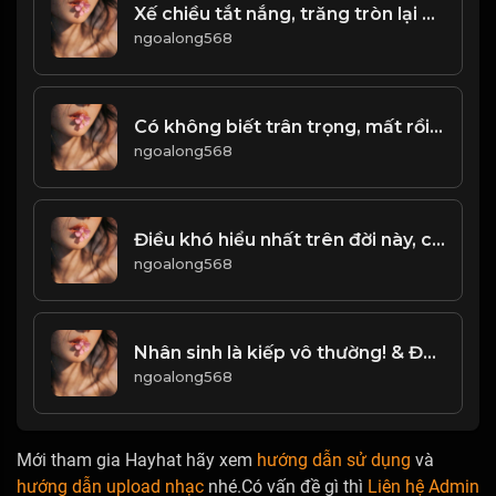
Xế chiều tắt nắng, trăng tròn lại khuyết, âu cũng là lẽ thường của thế gian &đạo
ngoalong568
Có không biết trân trọng, mất rồi mới tiếc! Đạo
ngoalong568
Điều khó hiểu nhất trên đời này, chính là Lường Người! & Đạo
ngoalong568
Nhân sinh là kiếp vô thường! & Đạo
ngoalong568
Mới tham gia Hayhat hãy xem
hướng dẫn sử dụng
và
hướng dẫn upload nhạc
nhé.Có vấn đề gì thì
Liên hệ Admin