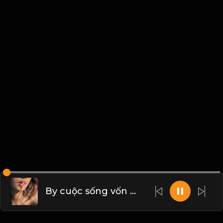
By cuộc sống vốn không hoàn mỹ, hãy học cách dang tay đón nhận Đạo