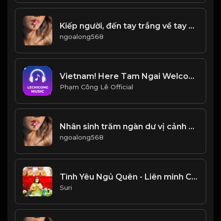
Kiếp người, đến tay trắng về tay không. Ý nghĩa đích thực của cuộc sống không nằm ở vẻ hào nhoáng bên ngoài, mà chính là sự tự do của Tâm Hồn! & Đ
ngoalong568
Vietnam! Here Tam Ngai Welcome
Phạm Công Lê Official
Nhân sinh trăm ngàn dư vị cảnh sắc, nhưng vẻ đẹp không dễ duy trì! Đạo
ngoalong568
Tình Yêu Ngủ Quên - Liên minh Cửu Long - ATVNCG
Suri