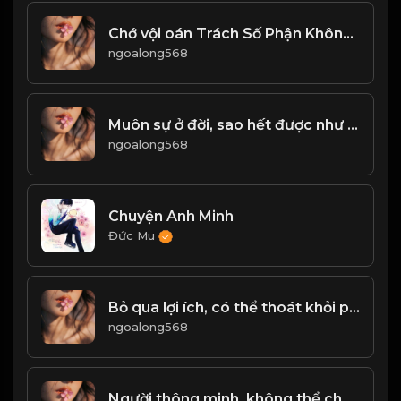
Chớ vội oán Trách Số Phận Không Công Bằng, cũng đừng oán trách cơ hội quá xa vời...! & Đạo
ngoalong568
Muôn sự ở đời, sao hết được như ý! Đạo
ngoalong568
Chuyện Anh Minh
Đức Mu
Bỏ qua lợi ích, có thể thoát khỏi phạm vi thông thường! Đạo
ngoalong568
Người thông minh, không thể chết trong tính chất xấu này! Đạo