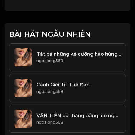
BÀI HÁT NGẪU NHIÊN
Tất cả những kẻ cường hào hùng, đều sẽ có một kết cục! Đạo
ngoalong568
Cảnh Giới Trí Tuệ Đạo
ngoalong568
VẬN TIỀN có thăng bằng, có người định số. Khi vận hành có thể đến, bạn không thể ngăn cản. Khi vận động có thể diễn ra, bạn không thể giữ lại! Đạo
ngoalong568