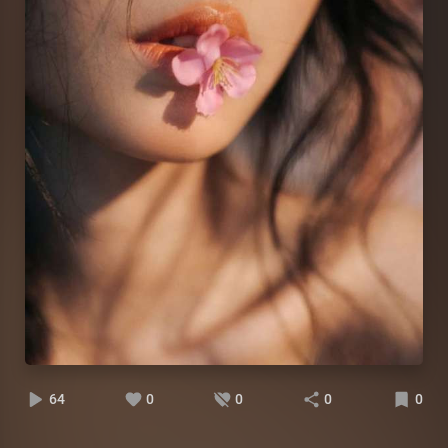
64
0
0
0
0