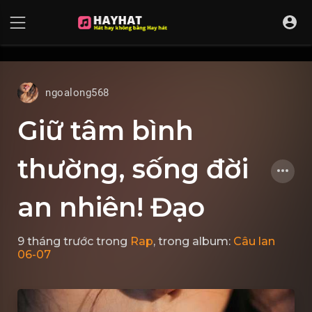
UA-68595121-17
ngoalong568
Giữ tâm bình
thường, sống đời
an nhiên! Đạo
9 tháng trước
trong
Rap
, trong album:
Câu lan
06-07