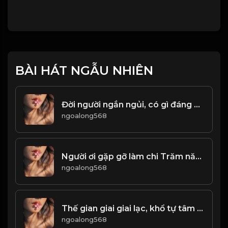
BÀI HÁT NGẪU NHIÊN
Đời người ngắn ngủi, có gì đáng để tranh đâu! & Đạo
ngoalong568
Người ơi gặp gỡ làm chi Trăm năm biết có duyên gì hay không! & Đạo
ngoalong568
Thế gian giai giai lạc, khổ tự tâm sinh! Đạo
ngoalong568