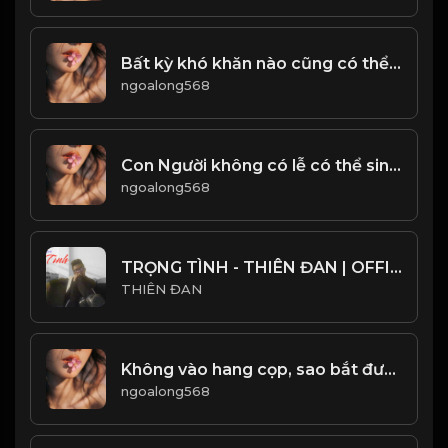
Bất kỳ khó khăn nào cũng có thể vượt qua, khi ta không ngừng cố gắng! & Đạo
ngoalong568
Con Người không có lễ có thể sinh tồn, hành động không có lễ có thể thành, quốc gia không có lễ có thể yên ổn! Đạo
ngoalong568
TRỌNG TÌNH - THIÊN ĐAN | OFFICIAL LIRICS VIDEO
THIÊN ĐAN
Không vào hang cọp, sao bắt được cọp con! Đạo
ngoalong568