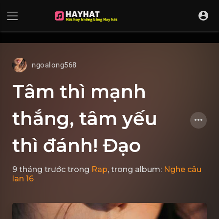
UA-68595121-17
ngoalong568
Tâm thì mạnh
thắng, tâm yếu
thì đánh! Đạo
9 tháng trước
trong
Rap
, trong album:
Nghe câu
lan 16