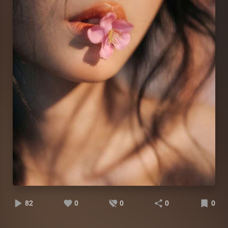
82
0
0
0
0