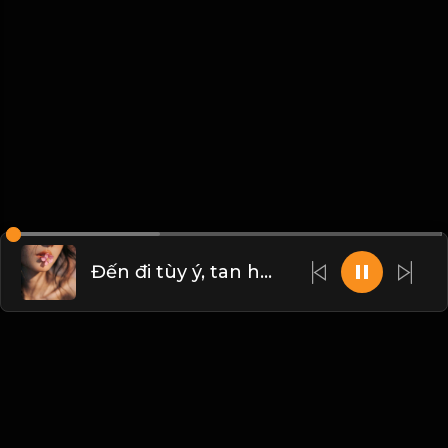
Đến đi tùy ý, tan hợp tùy duyên! & Đạo