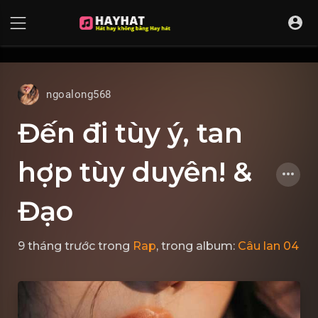
UA-68595121-17
ngoalong568
Đến đi tùy ý, tan
hợp tùy duyên! &
Đạo
9 tháng trước
trong
Rap
, trong album:
Câu lan 04