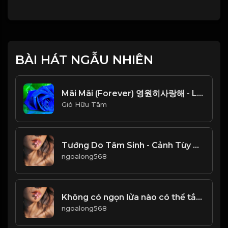
BÀI HÁT NGẪU NHIÊN
Mãi Mãi (Forever) 영원히사랑해 - Lam Trường (안재욱) Beat Chuẩn_1766654396787
Gió Hữu Tâm
Tướng Do Tâm Sinh - Cảnh Tùy Tâm Chuyển & Đạo
ngoalong568
Không có ngọn lửa nào có thể tắt bằng sự nhẹ nhàng, không có băng tuyết nào có thể tan chảy bằng áp ấm! Đạo
ngoalong568