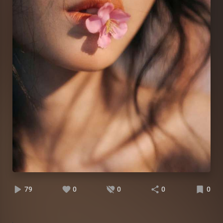
79
0
0
0
0