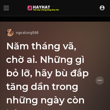
UA-68595121-17
ngoalong568
Năm tháng vã,
chờ ai. Những gì
bỏ lỡ, hãy bù đắp
tăng dần trong
những ngày còn