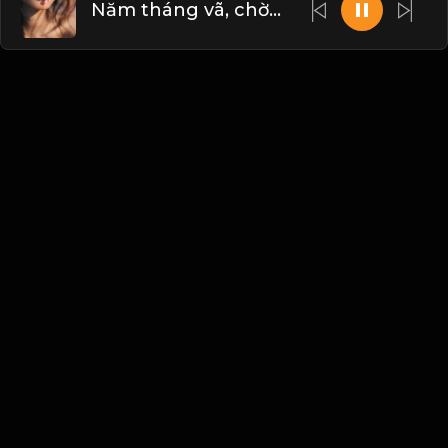
Năm tháng vã, chờ ai. Những gì bỏ lỡ, hãy bù đắp tăng dần trong những ngày còn lại! Đạo
Liên hệ Admin
Vietnam
Blogs
•
Bản quyền
•
Giới thiệu
•
Điều khoản
•
Liên
hệ
•
Quy định
•
Faqs
•
Thêm
© 2026 Hayhat.Net