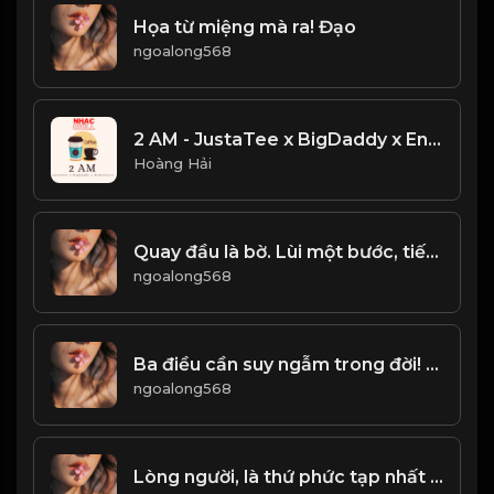
Họa từ miệng mà ra! Đạo
ngoalong568
2 AM - JustaTee x BigDaddy x Enderlazer - NHẠC TRẺ HOT TIKTOK CỰC HAY
Hoàng Hải
Quay đầu là bờ. Lùi một bước, tiến ba bước! & Đạo
ngoalong568
Ba điều cần suy ngẫm trong đời! Đạo
ngoalong568
Lòng người, là thứ phức tạp nhất trên đời! Đạo