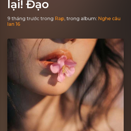
lại! Đạo
9 tháng trước
trong
Rap
, trong album:
Nghe câu
lan 16