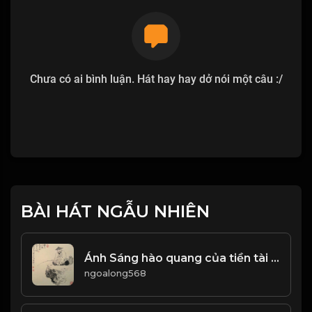
Chưa có ai bình luận. Hát hay hay dở nói một câu :/
BÀI HÁT NGẪU NHIÊN
Ánh Sáng hào quang của tiền tài danh lợi, quả là thứ ánh sáng coa sức hút ma mị! & Đạo
ngoalong568