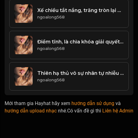
Xế chiều tắt nắng, trăng tròn lại khuyết, âu cũng là lẽ thường của thế gian &đạo
ngoalong568
Điềm tĩnh, là chìa khóa giải quyết vấn đề trong cuộc sống! & Đạo
ngoalong568
Thiên hạ thủ vô sự nhân tự nhiễu chi! Đạo
ngoalong568
Mới tham gia Hayhat hãy xem
hướng dẫn sử dụng
và
hướng dẫn upload nhạc
nhé.Có vấn đề gì thì
Liên hệ Admin