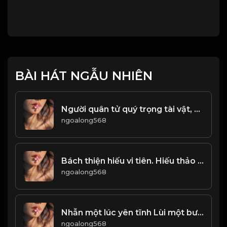
BÀI HÁT NGẪU NHIÊN
Người quân tử quý trọng tài vật, nhưng không tùy tiện nhận! & Đạo
ngoalong568
Bách thiện hiếu vi tiên. Hiếu thảo là gốc rễ, để làm người lương thiện! & Đạo
ngoalong568
Nhẫn một lúc yên tĩnh Lùi một bước biển rộng trời cao! Đạo
ngoalong568