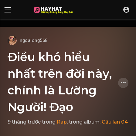
UA-68595121-17
ngoalong568
Điều khó hiểu
nhất trên đời này,
chính là Lường
Người! Đạo
9 tháng trước
trong
Rap
, trong album:
Câu lan 04