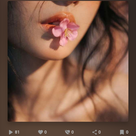
81
0
0
0
0