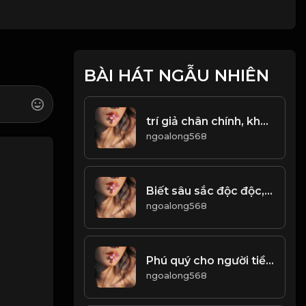
BÀI HÁT NGẪU NHIÊN
trí giả chân chính, không bao giờ dũng cảm với vinh quang! Đạo
ngoalong568
Biết sâu sắc độc độc, mới có thể hiểu được nhân sinh! Đạo
ngoalong568
Phú quý cho người tiền, nhân hậu cho người trả lời! Đạo
ngoalong568