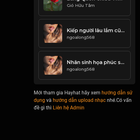
Gió Hữu Tâm
Kiếp người lâu lắm cũng trăm năm...! & Đạo
ngoalong568
Nhân sinh họa phúc song hành, có thể gặp trùng lặp! Đạo
ngoalong568
Mới tham gia Hayhat hãy xem
hướng dẫn sử
dụng
và
hướng dẫn upload nhạc
nhé.Có vấn
đề gì thì
Liên hệ Admin