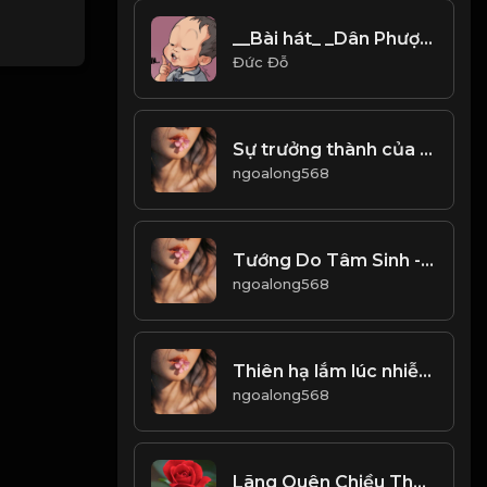
__Bài hát_ _Dân Phượt Brompton B88___
Đức Đỗ
Sự trưởng thành của một người là chấp nhận những điều không trọn vẹn, chịu đựng được sự mất mát vô thường! & Đạo
ngoalong568
Tướng Do Tâm Sinh - Cảnh Tùy Tâm Chuyển & Đạo
ngoalong568
Thiên hạ lắm lúc nhiễu nhưôn, bởi lẽ người khó đoán! Đạo
ngoalong568
Lãng Quên Chiều Thu (Tui Hát) 周華健_1767946641396