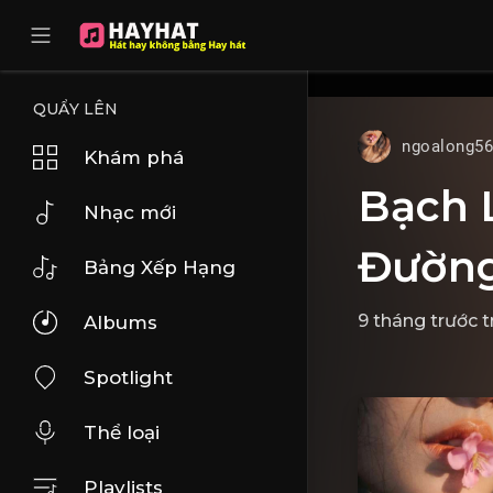
UA-68595121-17
QUẨY LÊN
ngoalong5
Khám phá
Bạch 
Nhạc mới
Đường
Bảng Xếp Hạng
9 tháng trước
t
Albums
Spotlight
Thể loại
Playlists