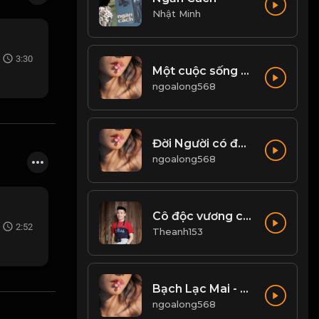
Nhật Minh
3:30
Một cuộc sống có ý nghĩa, là không ngừng tìm kiếm đam mê, động lực để phấn đấu...! & Đạo
ngoalong568
Đời Người có được, ắt có mất...! & Đạo
ngoalong568
Cô độc vương cover
2:52
Theanh153
Bạch Lạc Mai - Một Quyển Phong Hoa Đại Đường! & Đạo
ngoalong568