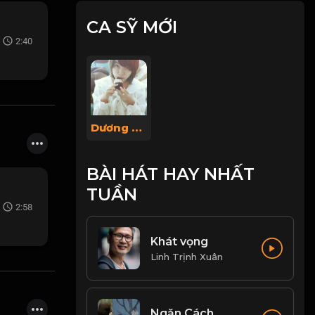
CA SỸ MỚI
2:40
Dương Thanh Lin
BÀI HÁT HAY NHẤT
TUẦN
2:58
Khát vọng
Linh Trịnh Xuân
Ngăn Cách