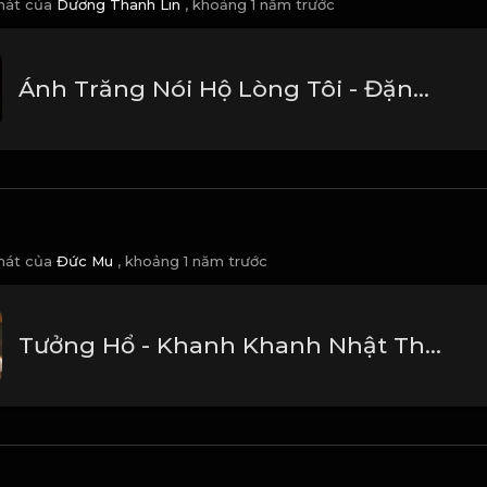
 hát của
Dương Thanh Lin
,
khoảng 1 năm trước
Ánh Trăng Nói Hộ Lòng Tôi - Đặng Lệ Quân
 hát của
Đức Mu
,
khoảng 1 năm trước
Tưởng Hổ - Khanh Khanh Nhật Thường OST