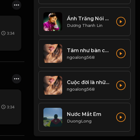
Ánh Trăng Nói Hộ Lòng Tôi - Đặng Lệ Quân
Dương Thanh Lin
3:34
Tâm như bàn cờ, tĩnh thì sáng - loạn thì mê! & Đạo
ngoalong568
Cuộc đời là những chuyến đi, chỉ có buông bỏ mới có thể tiến xa hơn! & Đạo
ngoalong568
3:34
Nước Mắt Em
DuongLong