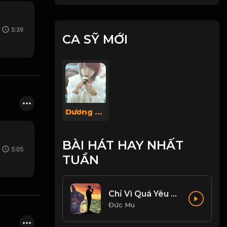
5:39
CA SỸ MỚI
Dương Thanh Lin
BÀI HÁT HAY NHẤT
5:05
TUẦN
Chỉ Vì Quá Yêu Em - Huy Vạc, Tiến Nguyễn Cover
Đức Mu