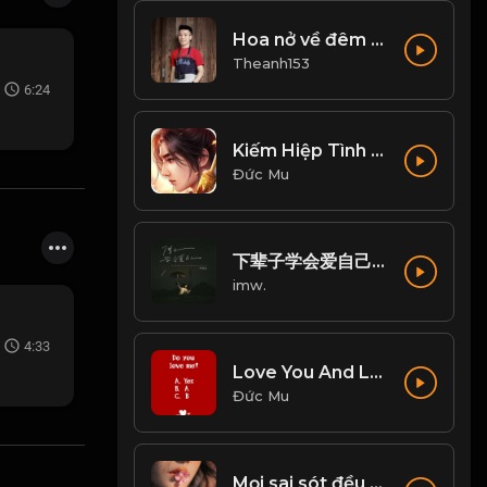
Hoa nở về đêm cover
Theanh153
6:24
Kiếm Hiệp Tình -剑侠情 | Trần Phi Bình
Đức Mu
下辈子学会爱自己 (Live合唱版)
imw.
4:33
Love You And Love Me - Zhang Yao
Đức Mu
Mọi sai sót đều phải trả giá! Đạo