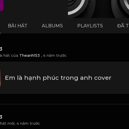
BÀI HÁT
ALBUMS
PLAYLISTS
ĐÃ 
3
ài hát của
Theanh153
,
4 năm trước
Em là hạnh phúc trong anh cover
3
 hát mới,
4 năm trước