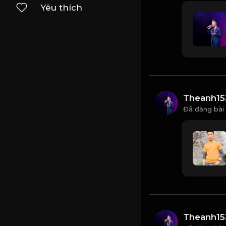
Yêu thích
Theanh15
Đã đăng bài
Theanh15