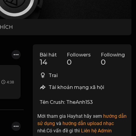
THÍCH
Bài hát
Followers
Following
14
0
0
Trai
4:38
Tài khoản mạng xã hội
Tên Crush: TheAnh153
Mới tham gia Hayhat hãy xem
hướng dẫn
sử dụng
và
hướng dẫn upload nhạc
nhé.Có vấn đề gì thì
Liên hệ Admin