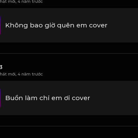
 hát mới,
4 năm trước
Không bao giờ quên em cover
3
 hát mới,
4 năm trước
Buồn làm chi em ơi cover