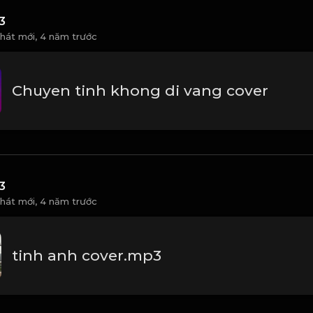
3
 hát mới,
4 năm trước
Chuyen tinh khong di vang cover
3
 hát mới,
4 năm trước
tinh anh cover.mp3