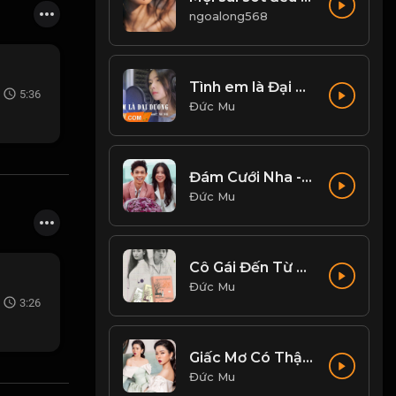
ngoalong568
Tình em là Đại dương - Nhi Nhi Cover
5:36
Đức Mu
Đám Cưới Nha - Hồng Thanh, Mie
Đức Mu
Cô Gái Đến Từ Hôm Qua - Mỹ Tâm
Đức Mu
3:26
Giấc Mơ Có Thật - Lệ Quyên
Đức Mu