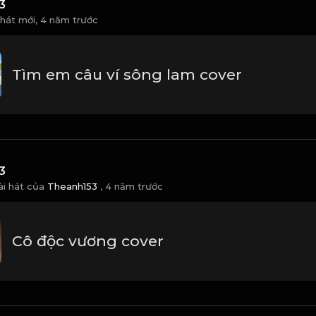
3
 hát mới,
4 năm trước
Tìm em câu ví sông lam cover
3
ài hát của
Theanh153
,
4 năm trước
Cô độc vương cover