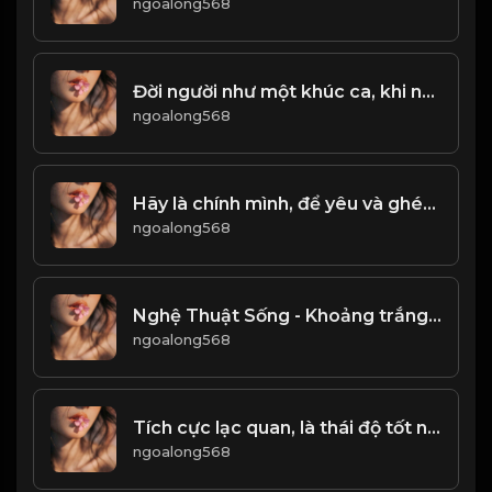
ngoalong568
Đời người như một khúc ca, khi ngân nga, khi trầm lắng. Hãy hát lên bài ca của tuổi trẻ, sống trọn vẹn với đam mê. Để cuộc đời này, không còn gì để ti
ngoalong568
Hãy là chính mình, để yêu và ghét được tự do! & Đạo
ngoalong568
Nghệ Thuật Sống - Khoảng trắng cũng là một sắc màu! & Đạo
ngoalong568
Tích cực lạc quan, là thái độ tốt nhất trong cuộc sống!
ngoalong568