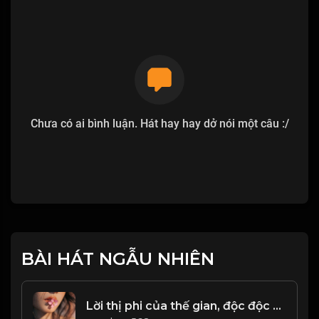
Chưa có ai bình luận. Hát hay hay dở nói một câu :/
BÀI HÁT NGẪU NHIÊN
Lời thị phi của thế gian, độc độc hơn rắn rết! Đạo