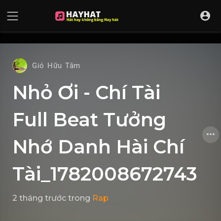
UA-68595121-17
Gió Hữu Tâm
Nhỏ Ơi - Chí Tài
Full Beat Tưởng
Nhớ Danh Hài Chí
Tài_1782008672743
2 tháng trước
trong
Rap