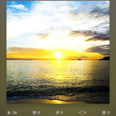
58
0
0
0
0