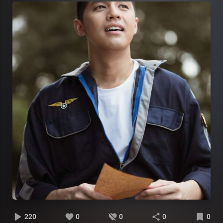
220
0
0
0
0