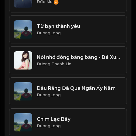
Đức Mu
Từ bạn thành yêu
DuongLong
Nỗi nhớ đóng băng băng - Bé Xuân Mai Lon Ton, Kio Band
Dương Thanh Lin
Dẫu Rằng Đã Qua Ngần Ấy Năm
DuongLong
Chim Lạc Bầy
DuongLong