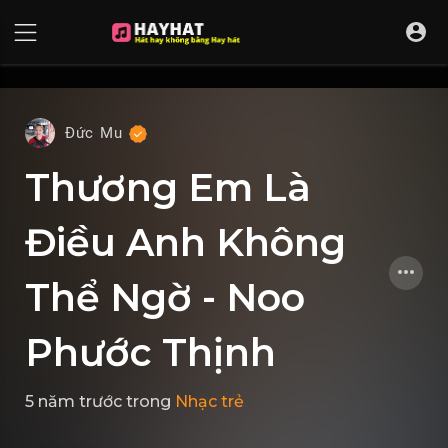
UA-68595121-17
Đức Mu
Thương Em Là
Điều Anh Không
Thể Ngờ - Noo
Phước Thịnh
5 năm trước
trong
Nhạc trẻ