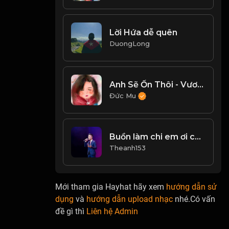
Lời Hứa dễ quên
DuongLong
Anh Sẽ Ổn Thôi - Vương Anh Tú
Đức Mu
Buồn làm chi em ơi cover
Theanh153
Mới tham gia Hayhat hãy xem
hướng dẫn sử
dụng
và
hướng dẫn upload nhạc
nhé.Có vấn
đề gì thì
Liên hệ Admin