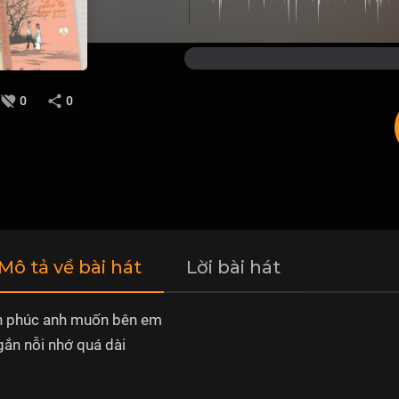
0
0
 Mô tả về bài hát
Lời bài hát
h phúc anh muốn bên em
gắn nỗi nhớ quá dài