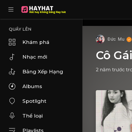
UA-68595121-17
QUẨY LÊN
Đức Mu
Khám phá
Cô Gá
Nhạc mới
2 năm trước
tr
Bảng Xếp Hạng
Albums
Spotlight
Thể loại
Playlists