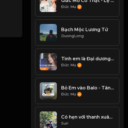
Giấc Mơ Có Thật - Lệ Quyên
Đức Mu
Bạch Mộc Lương Tử
DuongLong
Tình em là Đại dương - Nhi Nhi Cover
Đức Mu
Bỏ Em vào Balo - Tân Trần , Freak D
Đức Mu
Có hẹn với thanh xuân Mashup Haru Haru
Suri