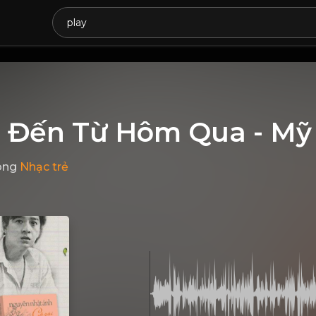
i Đến Từ Hôm Qua - M
ong
Nhạc trẻ