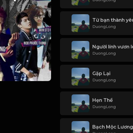
Từ bạn thành yê
DuongLong
Người lính vươn 
DuongLong
Gặp Lại
DuongLong
Hẹn Thề
DuongLong
Bạch Mộc Lương