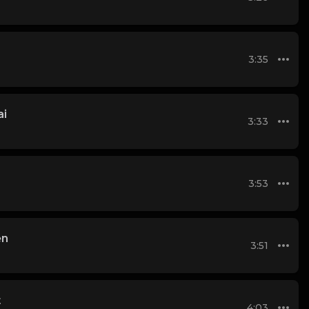
3:35
ai
3:33
3:53
ẹn
3:51
t
4:03