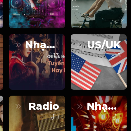
Nhạc Hoa
US/UK
13
5
Radio
Nhạc Games
1
1