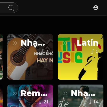
Nhạc Không Lời
Latin
7
0
Remix/Non Stop
Nhạc Phim
21
14