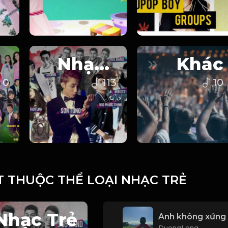
Nhạc Trẻ
Khác
0
113
10
T THUỘC THỂ LOẠI NHẠC TRẺ
Nhạc Trẻ
Anh không xứng
DuongLong