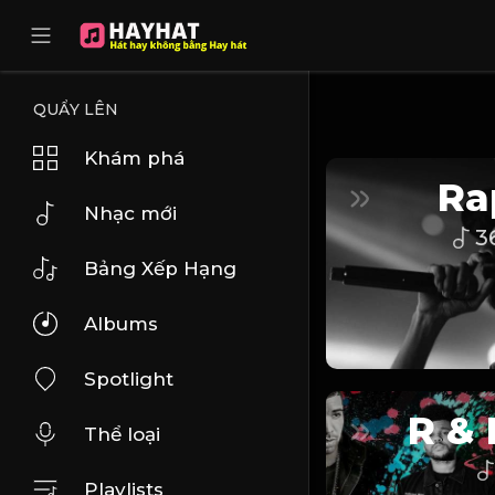
UA-68595121-17
QUẨY LÊN
Khám phá
Ra
Nhạc mới
3
Bảng Xếp Hạng
Albums
Spotlight
R & 
Thể loại
Playlists