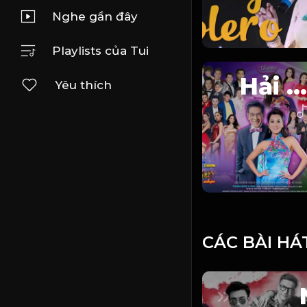
Nghe gần đây
Playlists của Tui
Hải Ngoại
Yêu thích
CÁC BÀI HÁ