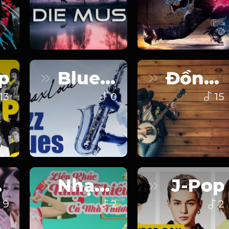
p
Blues/Jazz
Đồng Quê
13
0
15
ng
Nhạc Thiếu Nhi
J-Pop
9
2
2