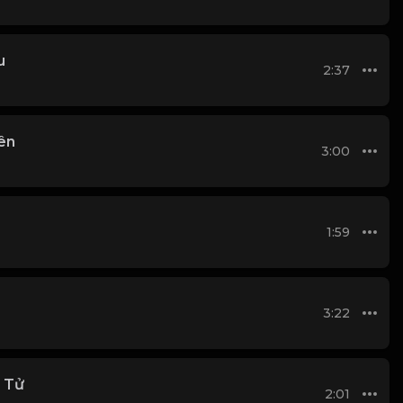
u
2:37
lên
3:00
1:59
3:22
 Tử
2:01