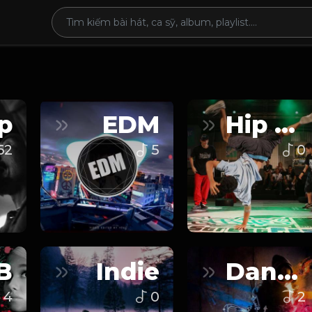
p
EDM
Hip Hop
62
5
0
B
Indie
Dance
4
0
2