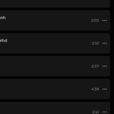
anh
2:03
Nhớ
2:10
2:37
4:39
2:41