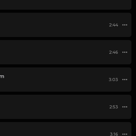
2:44
2:46
Em
3:03
2:53
3:16