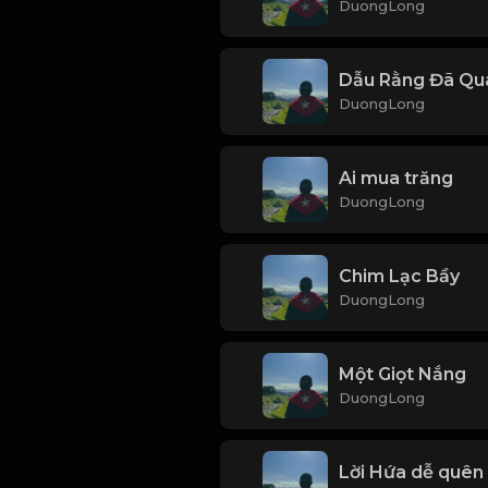
DuongLong
Dẫu Rằng Đã Qu
DuongLong
Ai mua trăng
DuongLong
Chim Lạc Bầy
DuongLong
Một Giọt Nắng
DuongLong
Lời Hứa dễ quên