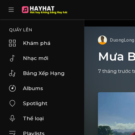
UA-68595121-17
QUẨY LÊN
DuongLong
Khám phá
Mưa B
Nhạc mới
7 tháng trước
t
Bảng Xếp Hạng
Albums
Spotlight
Thể loại
Playlists