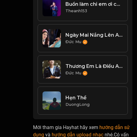
Buồn làm chi em ơi cover
Theanh153
Ngày Mai Nắng Lên Anh Sẽ Về - Anh Tú, Hòa Minzy
Đức Mu
Thương Em Là Điều Anh Không Thể Ngờ - Noo Phước Thịnh
Đức Mu
Hẹn Thề
DuongLong
Mới tham gia Hayhat hãy xem
hướng dẫn sử
dụng
và
hướng dẫn upload nhạc
nhé.Có vấn