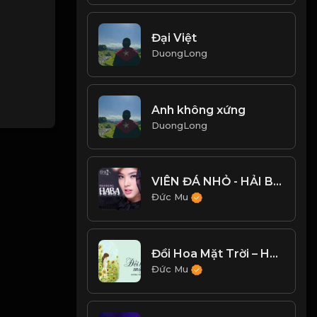
Đại Việt
DuongLong
Anh không xứng
DuongLong
VIÊN ĐÁ NHỎ - HẢI BĂNG
Đức Mu
Đồi Hoa Mặt Trời – Hoàng Yến Chibi
Đức Mu