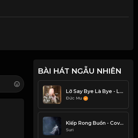
BÀI HÁT NGẪU NHIÊN
Lỡ Say Bye Là Bye - Lemese, Changg
Đức Mu
Kiếp Rong Buồn - Cover
Suri