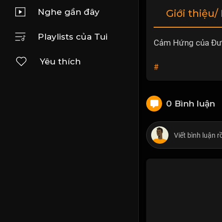
Nghe gần đây
Giới thiệu/
Playlists của Tui
Cảm Hứng của Đư
Yêu thích
#
0 Bình luận