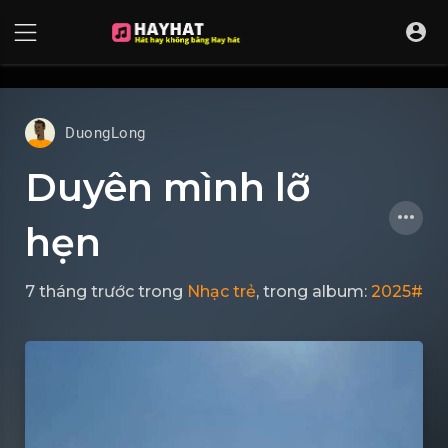
UA-68595121-17
DuongLong
Duyên mình lỡ
hẹn
7 tháng trước
trong
Nhạc trẻ
, trong album:
2025#