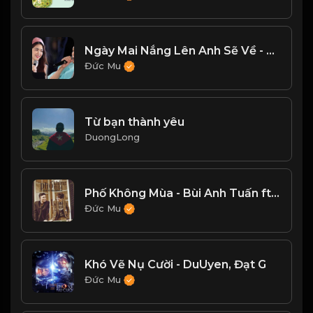
Ngày Mai Nắng Lên Anh Sẽ Về - Anh Tú, Hòa Minzy
Đức Mu
Từ bạn thành yêu
DuongLong
Phố Không Mùa - Bùi Anh Tuấn ft Dương Trường Giang
Đức Mu
Khó Vẽ Nụ Cười - DuUyen, Đạt G
Đức Mu