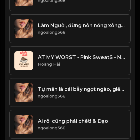
ngoalong568
Làm Người, đừng nôn nóng xông hơi! Đạo
ngoalong568
AT MY WORST - Pink Sweat$ - NHẠC CHILL CỰC HAY
Hoàng Hải
Tự mãn là cái bẫy ngọt ngào, giết chết tài năng trong im lặng! Đạo
ngoalong568
Ai rồi cũng phải chết! & Đạo
ngoalong568