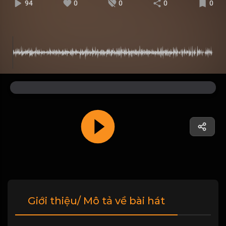
94
0
0
0
0
Giới thiệu/ Mô tả về bài hát