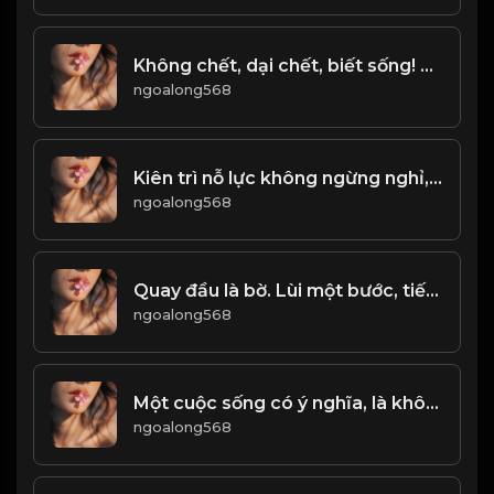
Không chết, dại chết, biết sống! Đạo
ngoalong568
Kiên trì nỗ lực không ngừng nghỉ, mới có thể gặt hái thành công! & Đạo
ngoalong568
Quay đầu là bờ. Lùi một bước, tiến ba bước! & Đạo
ngoalong568
Một cuộc sống có ý nghĩa, là không ngừng tìm kiếm đam mê, động lực để phấn đấu...! & Đạo
ngoalong568