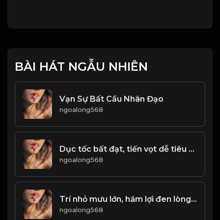
BÀI HÁT NGẪU NHIÊN
Vạn Sự Bất Cầu Nhân Đạo
ngoalong568
Dục tốc bất đạt, tiến vọt dễ tiêu vong. Kẻ trí nho phong, ung dung không hấp tấp! & Đạo
ngoalong568
Trí nhỏ mưu lớn, hám lợi đen lòng! & Đạo
ngoalong568