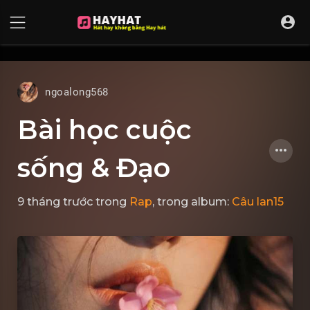
UA-68595121-17
ngoalong568
Bài học cuộc
sống & Đạo
9 tháng trước
trong
Rap
, trong album:
Câu lan15