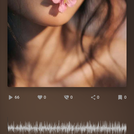
66
0
0
0
0