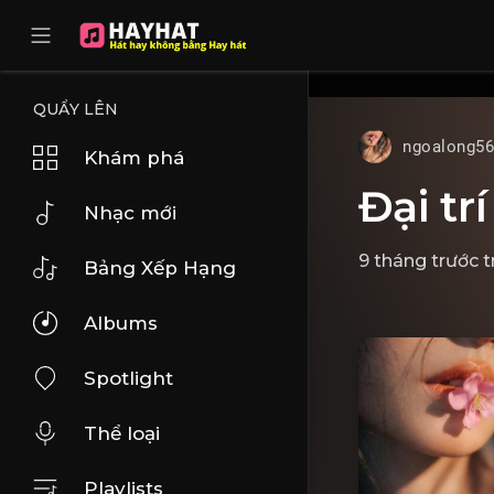
UA-68595121-17
QUẨY LÊN
ngoalong5
Khám phá
Đại tr
Nhạc mới
9 tháng trước
t
Bảng Xếp Hạng
Albums
Spotlight
Thể loại
Playlists