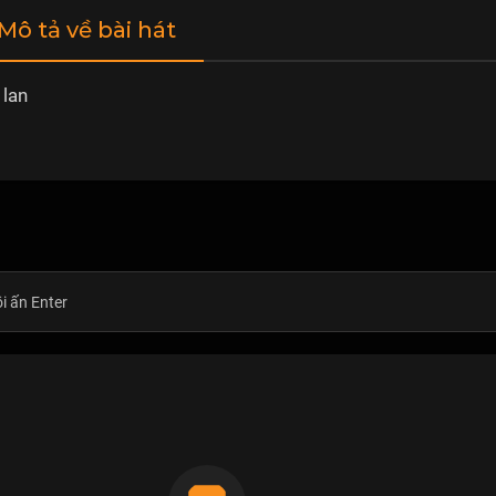
 Mô tả về bài hát
 lan