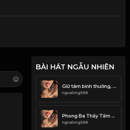
BÀI HÁT NGẪU NHIÊN
Giữ tâm bình thường, sống đời an nhiên! Đạo
ngoalong568
Phong Ba Thấy Tấm Chân Tình! Đạo
ngoalong568