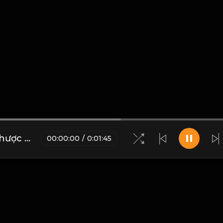
Đại trí nhược ngu, đại dũng nhược khiếp! & Đạo
00
:
00
:
00
/
0
:
01
:
45