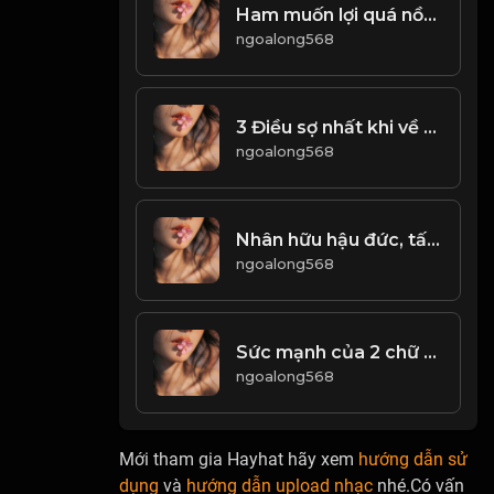
Ham muốn lợi quá nồng nhiệt, sẽ rơi vào chỗ chết! Đạo
ngoalong568
3 Điều sợ nhất khi về già! & Đạo
ngoalong568
Nhân hữu hậu đức, tất hảo duyên dáng! Đạo
ngoalong568
Sức mạnh của 2 chữ chờ đợi! & Đạo
ngoalong568
Mới tham gia Hayhat hãy xem
hướng dẫn sử
dụng
và
hướng dẫn upload nhạc
nhé.Có vấn