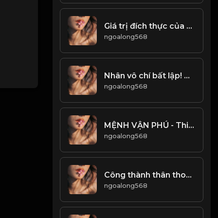
Giá trị đích thực của cuộc sống, không nằm ở bề ngoài! Đạo
ngoalong568
Nhân vô chí bất lập! & Đạo
ngoalong568
MỆNH VẬN PHÚ - Thiên Cổ Kỳ Văn! & Đạo
ngoalong568
Công thành thân thoái, thiên chi đạo! Đạo
ngoalong568