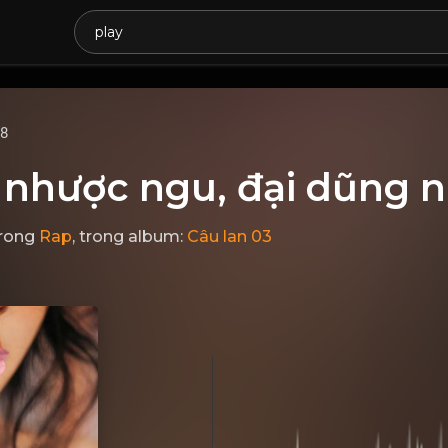
68
í nhược ngu, đại dũng 
rong
Rap
, trong album:
Câu lan 03