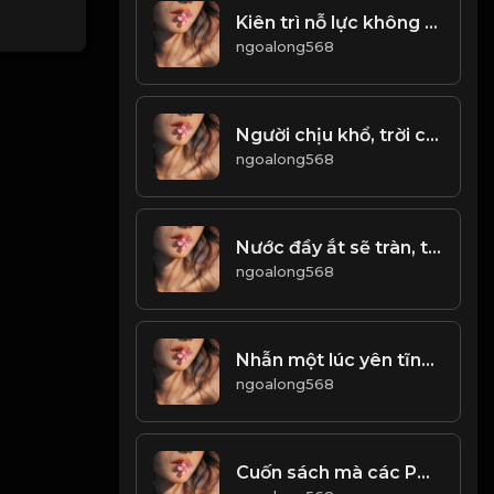
Kiên trì nỗ lực không ngừng nghỉ, mới có thể gặt hái thành công! & Đạo
ngoalong568
Người chịu khổ, trời cao phụ! Đạo
ngoalong568
Nước đầy ắt sẽ tràn, trăng tròn rồi lại khuyết! & Đạo
ngoalong568
Nhẫn một lúc yên tĩnh Lùi một bước biển rộng trời cao! Đạo
ngoalong568
Cuốn sách mà các PHẬT TỬ phải đọc lại nhiều lần trong đời! Đạo