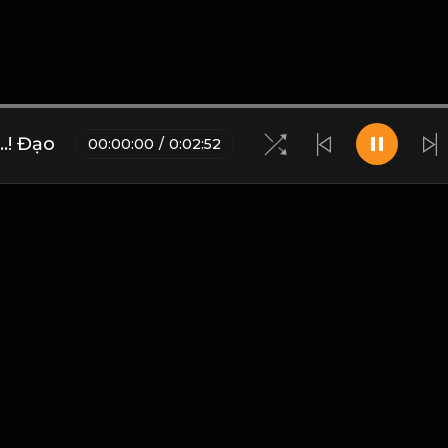
..! Đạo
00
:
00
:
00
/
0
:
02
:
52
Blogs
•
Bản quyền
•
Giới thiệu
•
Điều khoản
•
Liên hệ