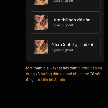
ngoalong568
Làm thế nào để cân bằng giữa Đạo và Đời-
ngoalong568
Nhân Sinh Tại Thế - Bể Khổ Trầm Luân! & Đạo
ngoalong568
Mới tham gia Hayhat hãy xem
hướng dẫn sử
dụng
và
hướng dẫn upload nhạc
nhé.Có vấn
đề gì thì
Liên hệ Admin