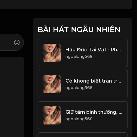
BÀI HÁT NGẪU NHIÊN
Hậu Đức Tài Vật - Phẩm chất càng cao, phúc phận càng lớn! & Đạo
ngoalong568
Có không biết trân trọng, mất rồi mới tiếc! Đạo
ngoalong568
Giữ tâm bình thường, sống đời an nhiên! Đạo
ngoalong568