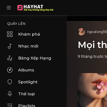
UA-68595121-17
QUẨY LÊN
ngoalong5
Khám phá
Mọi th
Nhạc mới
9 tháng trước
t
Bảng Xếp Hạng
Albums
Spotlight
Thể loại
Playlists