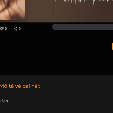
0
0
 Mô tả về bài hát
 lan