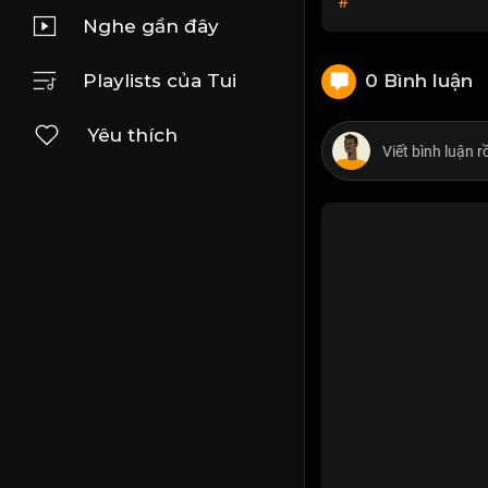
#
Nghe gần đây
Playlists của Tui
0 Bình luận
Yêu thích