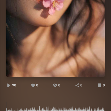
90
0
0
0
0