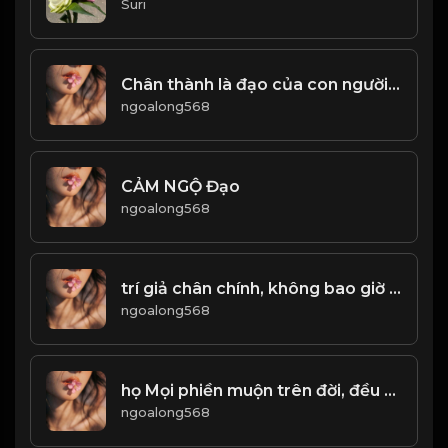
Suri
Chân thành là đạo của con người! & Đạo
ngoalong568
CẢM NGỘ Đạo
ngoalong568
trí giả chân chính, không bao giờ dũng cảm với vinh quang! Đạo
ngoalong568
họ Mọi phiền muộn trên đời, đều bắt nguồn từ nội tâm. Và khi tâm đã an, thì đời ắt sẽ thuận lợi! Đạo
ngoalong568