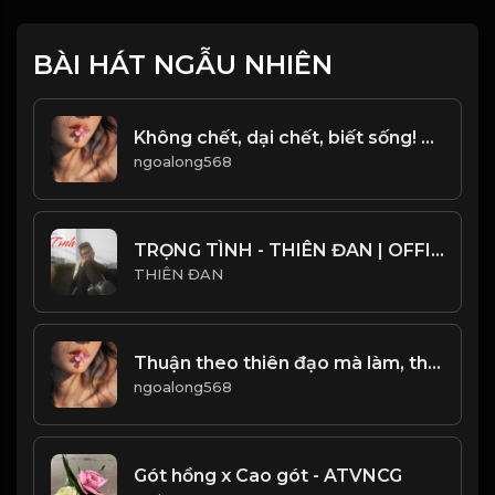
BÀI HÁT NGẪU NHIÊN
Không chết, dại chết, biết sống! Đạo
ngoalong568
TRỌNG TÌNH - THIÊN ĐAN | OFFICIAL LIRICS VIDEO
THIÊN ĐAN
Thuận theo thiên đạo mà làm, thì bình an khỏe mạnh. Làm trái ngược với thiên đường sẽ được đưa ra tai họa! Đạo
ngoalong568
Gót hồng x Cao gót - ATVNCG