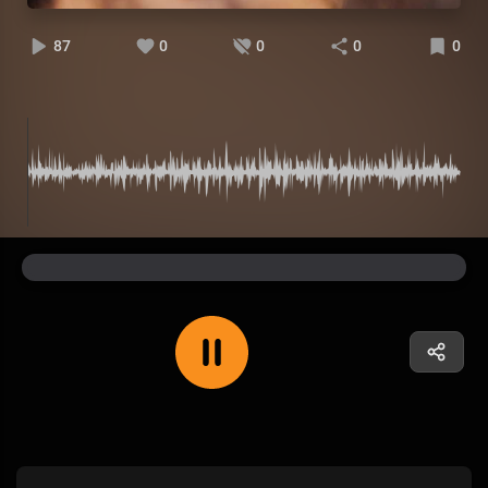
87
0
0
0
0