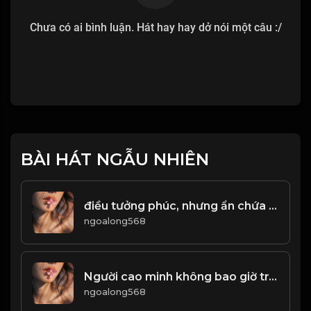
Chưa có ai bình luận. Hát hay hay dở nói một câu :/
BÀI HÁT NGẪU NHIÊN
điều tưởng phúc, nhưng ẩn chứa đồ họa! Đạo
ngoalong568
Người cao minh không bao giờ tranh cãi, trước trẻ con phải học cách cúi đầu! Đạo
ngoalong568