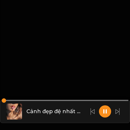
Cảnh đẹp đệ nhất nhân sinh. Hoa chưa nở hết, nguyệt chưa tròn vành! & Đạo