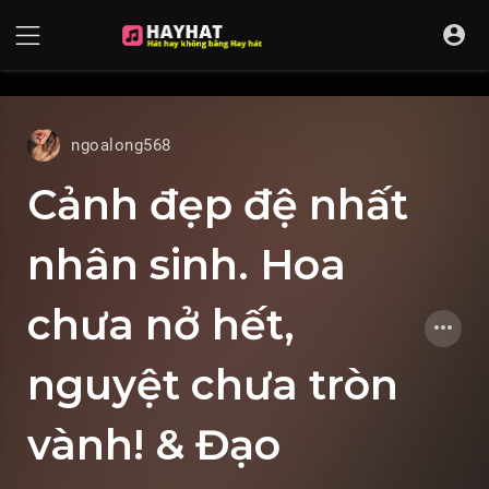
UA-68595121-17
ngoalong568
Cảnh đẹp đệ nhất
nhân sinh. Hoa
chưa nở hết,
nguyệt chưa tròn
vành! & Đạo