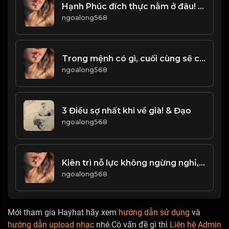
Hạnh Phúc đích thực nằm ở đâu! & Đạo
ngoalong568
Trong mệnh có gì, cuối cùng sẽ có. Trong mệnh không có gì, có cưỡng cầu cũng vô ích! & Đạo
ngoalong568
3 Điều sợ nhất khi về già! & Đạo
ngoalong568
Kiên trì nỗ lực không ngừng nghỉ, mới có thể gặt hái thành công! & Đạo
ngoalong568
Mới tham gia Hayhat hãy xem
hướng dẫn sử dụng
và
hướng dẫn upload nhạc
nhé.Có vấn đề gì thì
Liên hệ Admin