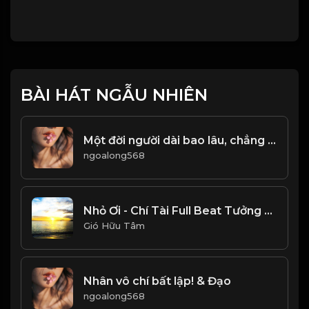
BÀI HÁT NGẪU NHIÊN
Một đời người dài bao lâu, chẳng ai có thể dự tính được. Kiếp này vinh hay nhục, chẳng ai nắm chắc được! & Đạo
ngoalong568
Nhỏ Ơi - Chí Tài Full Beat Tưởng Nhớ Danh Hài Chí Tài_1782008672743
Gió Hữu Tâm
Nhân vô chí bất lập! & Đạo
ngoalong568