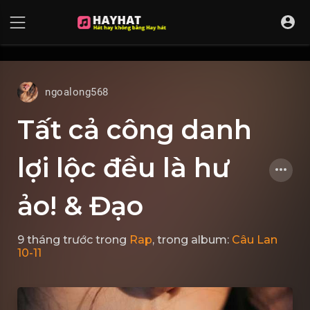
UA-68595121-17
ngoalong568
Tất cả công danh
lợi lộc đều là hư
ảo! & Đạo
9 tháng trước
trong
Rap
, trong album:
Câu Lan
10-11