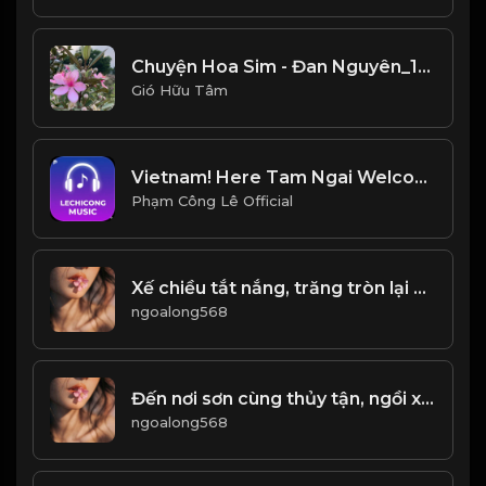
Chuyện Hoa Sim - Đan Nguyên_1768202360495
Gió Hữu Tâm
Vietnam! Here Tam Ngai Welcome
Phạm Công Lê Official
Xế chiều tắt nắng, trăng tròn lại khuyết, âu cũng là lẽ thường của thế gian &đạo
ngoalong568
Đến nơi sơn cùng thủy tận, ngồi xuống ngẩng đầu ngắm mây bay! & Đạo
ngoalong568