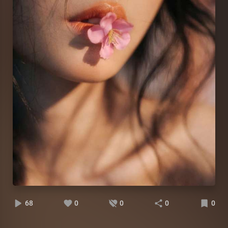
68
0
0
0
0