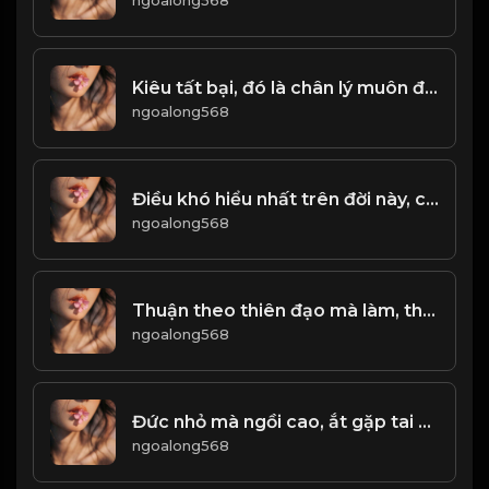
Kiêu tất bại, đó là chân lý muôn đời! & Đạo
ngoalong568
Điều khó hiểu nhất trên đời này, chính là Lường Người! Đạo
ngoalong568
Thuận theo thiên đạo mà làm, thì bình an khỏe mạnh. Làm trái ngược với thiên đường sẽ được đưa ra tai họa! Đạo
ngoalong568
Đức nhỏ mà ngồi cao, ắt gặp tai họa! & Đạo
ngoalong568