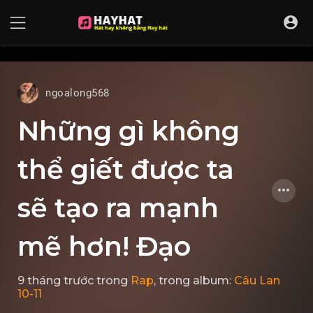
UA-68595121-17
ngoalong568
Những gì không
thể giết được ta
sẽ tạo ra mạnh
mẽ hơn! Đạo
9 tháng trước
trong
Rap
, trong album:
Câu Lan
10-11