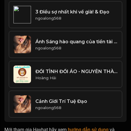
3 Điều sợ nhất khi về già! & Đạo
ngoalong568
Ánh Sáng hào quang của tiền tài danh lợi, quả là thứ ánh sáng coa sức hút ma mị! & Đạo
ngoalong568
ĐỔI TÌNH ĐỔI ÁO - NGUYỄN THÀNH ĐẠT - GIA HUY COVER - NHẠC CHILL CỰC HAY
Hoàng Hải
Cảnh Giới Trí Tuệ Đạo
ngoalong568
Mới tham gia Hayhat hãy xem
hướng dẫn sử dụng
và