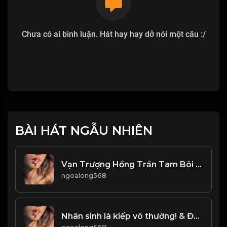
Chưa có ai bình luận. Hát hay hay dở nói một câu :/
BÀI HÁT NGẪU NHIÊN
Vạn Trượng Hồng Trần Tam Bôi Tửu Thiên Thu Đại Nghiệp Nhất Hồ Trà! & Đạo
ngoalong568
Nhân sinh là kiếp vô thường! & Đạo
ngoalong568