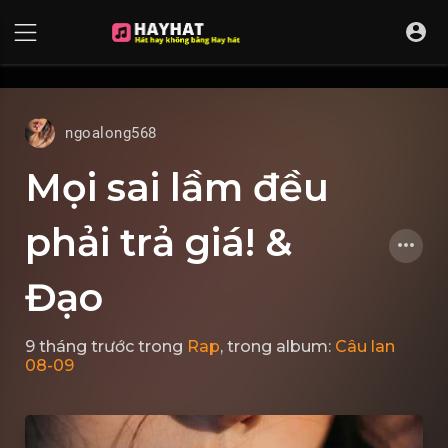
UA-68595121-17
ngoalong568
Mọi sai lầm đều
phải trả giá! &
Đạo
9 tháng trước
trong
Rap
, trong album:
Câu lan
08-09