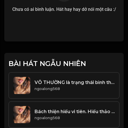
Chưa có ai bình luận. Hát hay hay dở nói một câu :/
BÀI HÁT NGẪU NHIÊN
VÔ THƯỜNG là trạng thái bình thường của sinh mệnh! & Đạo
ngoalong568
Bách thiện hiếu vi tiên. Hiếu thảo là gốc rễ, để làm người lương thiện! & Đạo
ngoalong568