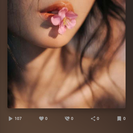
107
0
0
0
0