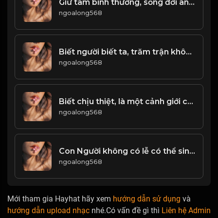
Giữ tâm bình thường, sống đời an nhiên! Đạo
ngoalong568
Biết người biết ta, trăm trận không nguy! & Đạo
ngoalong568
Biết chịu thiệt, là một cảnh giới của việc làm người! & Đạo
ngoalong568
Con Người không có lễ có thể sinh tồn, hành động không có lễ có thể thành, quốc gia không có lễ có thể yên ổn! Đạo
ngoalong568
Mới tham gia Hayhat hãy xem
hướng dẫn sử dụng
và
hướng dẫn upload nhạc
nhé.Có vấn đề gì thì
Liên hệ Admin