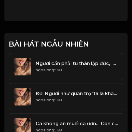
BÀI HÁT NGẪU NHIÊN
Người cần phải tu thân lập đức, lấy đức lập thân. Đạo
ngoalong568
Đời Người như quán trọ 'ta là khách qua đường
ngoalong568
Cá không ăn muối cá ươn... Con cãi cha mẹ trăm đường con hư! & Đạo
ngoalong568