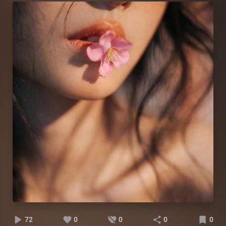
72
0
0
0
0