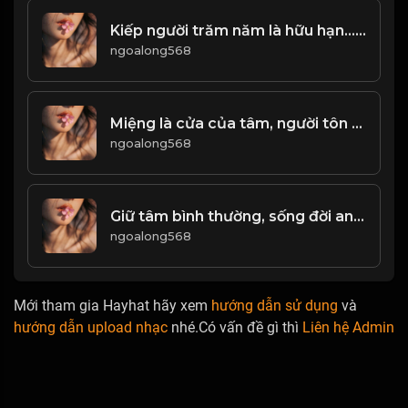
Kiếp người trăm năm là hữu hạn... Quá khứ đã qua, một đi không trở lại! & Đạo
ngoalong568
Miệng là cửa của tâm, người tôn quý ăn nói từ giá! Đại
ngoalong568
Giữ tâm bình thường, sống đời an nhiên! Đạo
ngoalong568
Mới tham gia Hayhat hãy xem
hướng dẫn sử dụng
và
hướng dẫn upload nhạc
nhé.Có vấn đề gì thì
Liên hệ Admin