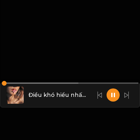
Điều khó hiểu nhất trên đời này, chính là Lường Người! & Đạo