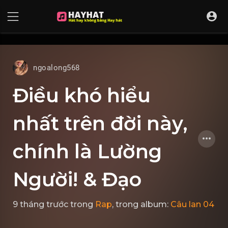
UA-68595121-17
ngoalong568
Điều khó hiểu
nhất trên đời này,
chính là Lường
Người! & Đạo
9 tháng trước
trong
Rap
, trong album:
Câu lan 04