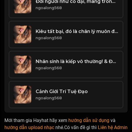
Đời người như cỏ dại, mang trong mình sức sống kiệt sức! Đạo
ngoalong568
Kiêu tất bại, đó là chân lý muôn đời! & Đạo
ngoalong568
Nhân sinh là kiếp vô thường! & Đạo
ngoalong568
Cảnh Giới Trí Tuệ Đạo
ngoalong568
Mới tham gia Hayhat hãy xem
hướng dẫn sử dụng
và
hướng dẫn upload nhạc
nhé.Có vấn đề gì thì
Liên hệ Admin