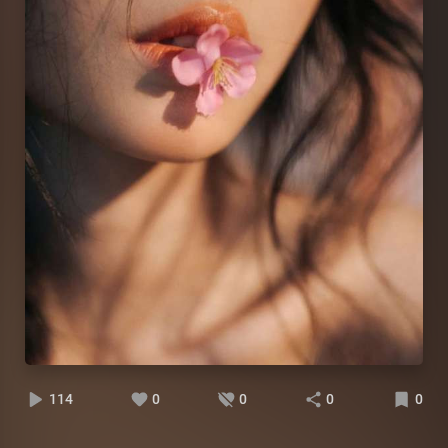
114
0
0
0
0