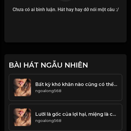
Chưa có ai bình luận. Hát hay hay dở nói một câu :/
BÀI HÁT NGẪU NHIÊN
Bất kỳ khó khăn nào cũng có thể vượt qua, khi ta không ngừng cố gắng! & Đạo
ngoalong568
Lưỡi là gốc của lợi hại, miệng là cửa của đồ họa! Đạo
ngoalong568