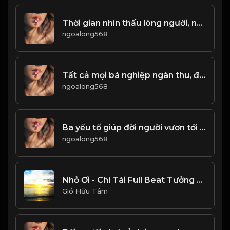
Thời gian nhìn thấu lòng người, năm tháng tỏ tường tính cách! & Đạo
ngoalong568
Tất cả mọi bá nghiệp ngàn thu, đều bắt nguồn từ những thời khắc sơn cùng thủy tận! & Đạo
ngoalong568
Ba yếu tố giúp đời người vươn tới đỉnh cao! & Đạo
ngoalong568
Nhỏ Ơi - Chí Tài Full Beat Tưởng Nhớ Danh Hài Chí Tài_1782008672743
Gió Hữu Tâm