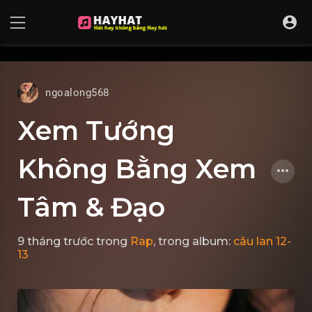
UA-68595121-17
ngoalong568
Xem Tướng
Không Bằng Xem
Tâm & Đạo
9 tháng trước
trong
Rap
, trong album:
câu lan 12-
13