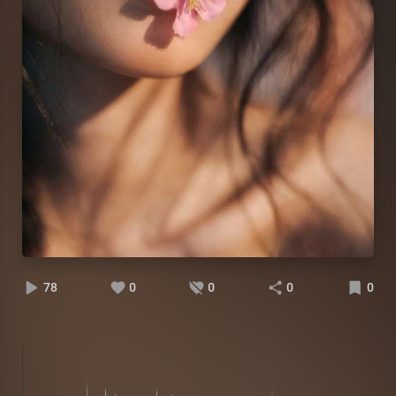
78
0
0
0
0