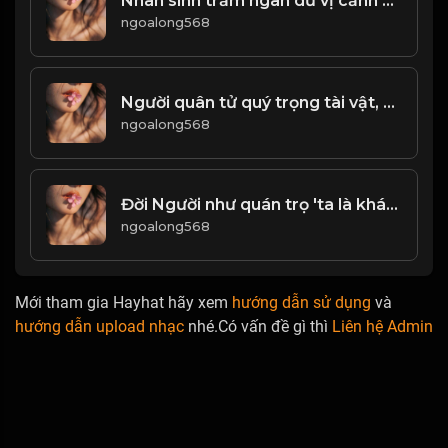
Nhân sinh trăm ngàn dư vị cảnh sắc, nhưng vẻ đẹp không dễ duy trì! Đạo
ngoalong568
Người quân tử quý trọng tài vật, nhưng không tùy tiện nhận! & Đạo
ngoalong568
Đời Người như quán trọ 'ta là khách qua đường
ngoalong568
Mới tham gia Hayhat hãy xem
hướng dẫn sử dụng
và
hướng dẫn upload nhạc
nhé.Có vấn đề gì thì
Liên hệ Admin