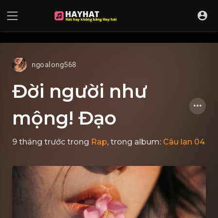
UA-68595121-17
ngoalong568
Đời người như
mộng! Đạo
9 tháng trước
trong
Rap
, trong album:
Câu lan 04