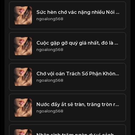
Sức hèn chớ vác nặng nhiều Nói không trọng lượng chớ điều khuyên ai! & Đạo
ngoalong568
Cuộc gặp gỡ quý giá nhất, đó là gặp lại chính mình ở một thời điểm nào đó trong cuộc đời! & Đạo
ngoalong568
Chớ vội oán Trách Số Phận Không Công Bằng, cũng đừng oán trách cơ hội quá xa vời...! & Đạo
ngoalong568
Nước đầy ắt sẽ tràn, trăng tròn rồi lại khuyết! & Đạo
ngoalong568