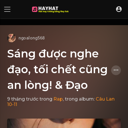
UA-68595121-17
ngoalong568
Sáng được nghe
đạo, tối chết cũng
an lòng! & Đạo
9 tháng trước
trong
Rap
, trong album:
Câu Lan
10-11