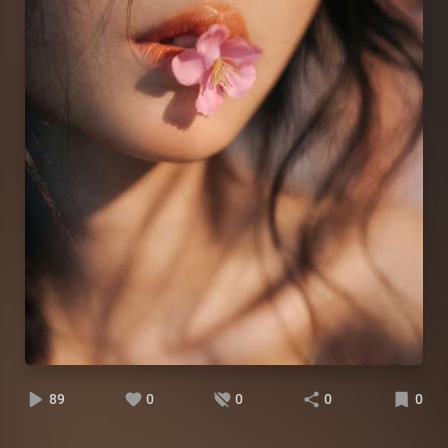
89
0
0
0
0