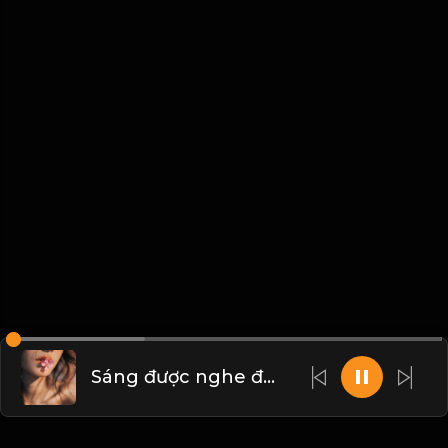
Sáng được nghe đạo, tối chết cũng an lòng! & Đạo