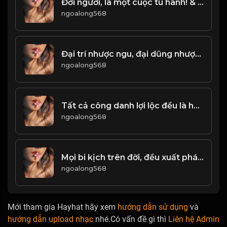
Đời người, là một cuộc tu hành! & Đạo
ngoalong568
Đại trí nhược ngu, đại dũng nhược khiếp! & Đạo
ngoalong568
Tất cả công danh lợi lộc đều là hư ảo! & Đạo
ngoalong568
Mọi bi kịch trên đời, đều xuất phát từ TIỀN! & Đạo
ngoalong568
Mới tham gia Hayhat hãy xem
hướng dẫn sử dụng
và
hướng dẫn upload nhạc
nhé.Có vấn đề gì thì
Liên hệ Admin