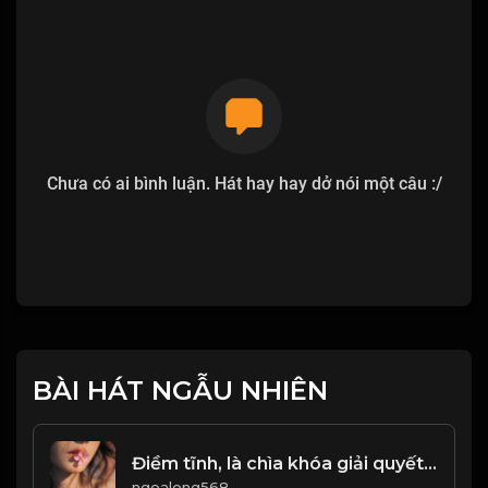
Chưa có ai bình luận. Hát hay hay dở nói một câu :/
BÀI HÁT NGẪU NHIÊN
Điềm tĩnh, là chìa khóa giải quyết vấn đề trong cuộc sống! & Đạo
ngoalong568