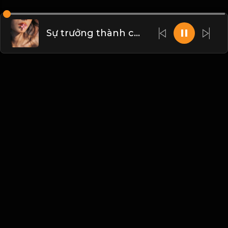
Sự trưởng thành của một người là chấp nhận những điều không trọn vẹn, chịu đựng được sự mất mát vô thường! & Đạo
Liên hệ Admin
Vietnam
Blogs
•
Bản quyền
•
Giới thiệu
•
Điều khoản
•
Liên
hệ
•
Quy định
•
Faqs
•
Thêm
© 2026 Hayhat.Net