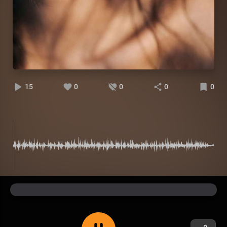
15
0
0
0
0