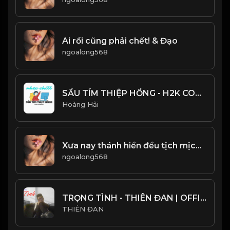
Ai rồi cũng phải chết! & Đạo
ngoalong568
SẦU TÍM THIỆP HỒNG - H2K COVER - HOÀI LINH & MINH KỲ - NHẠC CHILL CỰC HAY
Hoàng Hải
Xưa nay thánh hiền đều tịch mịch Chỉ phường thơ rượu thích lưu danh! Đạo
ngoalong568
TRỌNG TÌNH - THIÊN ĐAN | OFFICIAL LIRICS VIDEO
THIÊN ĐAN