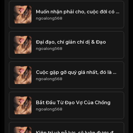
Muốn nhận phải cho, cuộc đời có phải mất Đạo
ngoalong568
Đại đạo, chí giản chí dị & Đạo
ngoalong568
Cuộc gặp gỡ quý giá nhất, đó là gặp lại chính mình ở một thời điểm nào đó trong cuộc đời! & Đạo
ngoalong568
Bắt Đầu Từ Đạo Vợ Của Chồng
ngoalong568
Kiên trì và nỗ lực, sẽ luôn được đền đáp! & Đạo