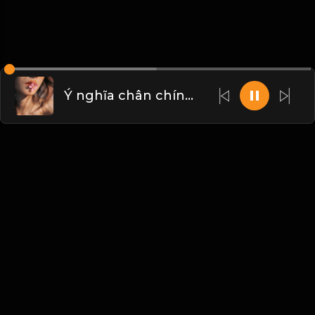
Ý nghĩa chân chính của cuộc đời, không phải là sự phù phiếm bên ngoài. Mà chính là sự tự làm của tâm hồn! Đạo
Liên hệ Admin
Vietnam
Blogs
•
Bản quyền
•
Giới thiệu
•
Điều khoản
•
Liên
hệ
•
Quy định
•
Faqs
•
Thêm