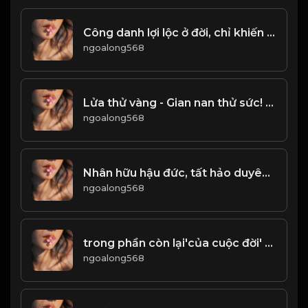
Công danh lợi lộc ở đời, chỉ khiến con người ta thêm phiền não. & Đạo
ngoalong568
Lửa thử vàng - Gian nan thử sức! & Đạo
ngoalong568
Nhân hữu hậu đức, tất hảo duyên dáng! Đạo
ngoalong568
trong phần còn lại'của cuộc đời' bạn phải học cách'trở thành người lái xe của chính mình' để có thể Leo lái xe tự lái 'Cho co
ngoalong568