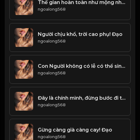
Thế gian hoàn toàn như mộng nhìn thoáng nhìn xa là phúc nhân! Đạo
ngoalong568
Người chịu khổ, trời cao phụ! Đạo
ngoalong568
Con Người không có lễ có thể sinh tồn, hành động không có lễ có thể thành, quốc gia không có lễ có thể yên ổn! Đạo
ngoalong568
Đây là chính mình, đừng bước đi trên con đường vẽ ra của người khác! Đạo
ngoalong568
Gừng càng già càng cay! Đạo
ngoalong568