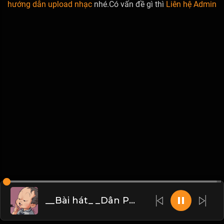
hướng dẫn upload nhạc
nhé.Có vấn đề gì thì
Liên hệ Admin
__Bài hát_ _Dân Phượt Brompton B88___