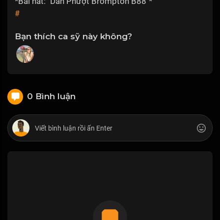
*Bài hát: "Dân Phượt Brompton B88"*
#
Bạn thích ca sỹ này không?
0 Bình luận