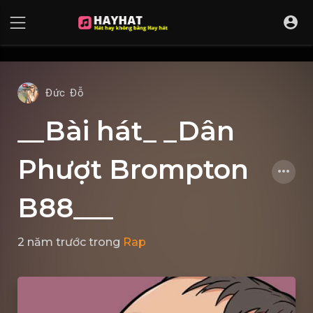
UA-68595121-17
Đức Đỗ
__Bài hát_ _Dân
Phượt Brompton
B88___
2 năm trước
trong
Rap